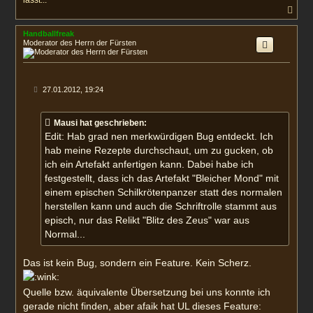
N
a
c
Handballfreak
h
Moderator des Herrn der Fürsten
o
b
e
n
B
27.01.2012, 19:24
e
i
t
Mausi hat geschrieben:
r
a
Edit: Hab grad nen merkwürdigen Bug entdeckt. Ich
g
hab meine Rezepte durchschaut, um zu gucken, ob
ich ein Artefakt anfertigen kann. Dabei habe ich
festgestellt, dass ich das Artefakt "Bleicher Mond" mit
einem epischen Schilkrötenpanzer statt des normalen
herstellen kann und auch die Schriftrolle stammt aus
episch, nur das Relikt "Blitz des Zeus" war aus
Normal...
Das ist kein Bug, sondern ein Feature. Kein Scherz.
Quelle bzw. äquivalente Übersetzung bei uns konnte ich
gerade nicht finden, aber afaik hat UL dieses Feature: