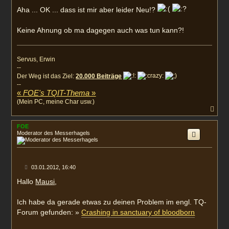
a
Aha ... OK ... dass ist mir aber leider Neu!?
g
Keine Ahnung ob ma dagegen auch was tun kann?!
Servus, Erwin
--
Der Weg ist das Ziel:
20.000 Beiträge
--
«
FOE's TQIT-Thema
»
(Mein PC, meine Char usw.)
N
a
c
FOE
h
Moderator des Messerhagels
o
b
e
n
B
03.01.2012, 16:40
e
i
Hallo
Mausi
,
t
r
a
Ich habe da gerade etwas zu deinen Problem im engl. TQ-
g
Forum gefunden: »
Crashing in sanctuary of bloodborn