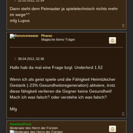
22.02.2012, 22:59
e
i
Dann steht dem Petmaster ja spieletechnisch nichts mehr
t
im wege^^
r
a
mfg Lupus
g
N
a
c
Pharao
h
Magische Items-Träger
o
b
e
n
B
08.04.2012, 02:38
e
i
Hallo hab da mal eine Frage bzgl. Underlord 1.52
t
r
a
Wenn ich als geist spiele und die Fähigkeit Heimtükicher
g
Gestank (-23% Gesundheitsregeneration) aktviere, trotz
diese fähigkeit verlieren die Gegner keine Gesundheit!
Mach ich was falsch? oder verstehe ich was falsch?
Mfg
N
a
c
Handballfreak
h
Moderator des Herrn der Fürsten
o