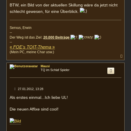
BTW, ein Bild von der aktuellen Skillung wäre da jetzt nicht
schlecht gewesen, für eine Überblick.
Servus, Erwin
--
Der Weg ist das Ziel:
20.000 Beiträge
--
«
FOE's TQIT-Thema
»
(Mein PC, meine Char usw.)
N
a
c
Mausi
h
TQ im Schlaf Spieler
o
b
e
n
B
27.01.2012, 13:28
e
i
Als erstes einmal...Ich liebe UL!
t
r
a
Die neuen Affixe sind cool!
g