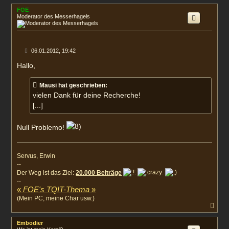
c
FOE
h
Moderator des Messerhagels
o
b
e
n
B
06.01.2012, 19:42
e
i
Hallo,
t
r
a
Mausi hat geschrieben:
g
vielen Dank für deine Recherche!
[...]
Null Problemo!
Servus, Erwin
--
Der Weg ist das Ziel:
20.000 Beiträge
--
«
FOE's TQIT-Thema
»
(Mein PC, meine Char usw.)
N
a
c
Embodier
h