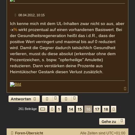
b
e
n
B
08.04.2012, 10:15
e
i
Ich kenne mich mit dem UL-Inhalten zwar nicht so aus, aber
t
-x
%
wirkt prozentual auf einen vorhandenen Basiswert. Bei
r
a
der Gesundheitsregeneration heißt das i.d.R., dass der
g
positive Wert verringert und maximal bis auf 0 reduziert
wird. Damit die Gegner dadurch tatsächlich Gesundheit
verlieren, musst du diese absolut (erkennbar ohne dem
Prozentzeichen, s. bspw. "opferheilige" Amulette)
reduzieren. Dann verstärken deine Prozente aus
Heimtükischer Gestank diesen Verlust zusätzlich.
N
a
c
Antworten
h
o
Seite
16
von
18
1
14
15
16
17
18
Vorherige
Nächste
261 Beiträge
…
b
e
n
Gehe zu
Foren-Übersicht
Alle Zeiten sind
UTC+01:00