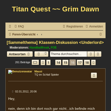
Titan Quest ~~ Grim Dawn
FAQ
Registrieren
Anmelden
S
Foren-Übersicht
u
[Sammelthema] Klassen-Diskussion <Underlord>
c
Moderatoren:
Handballfreak
,
FOE
Suche
Erweit
Antworten
h
e
Seite
16
von
18
1
14
15
16
17
18
Vorherige
Nächste
261 Beiträge
…
Mausi
TQ im Schlaf Spieler
B
02.01.2012, 20:06
e
i
Hey,
t
r
a
nein, denn ich bin dort noch gar nicht...ich befinde mich
g