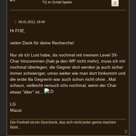
h
TQ im Schlaf Spieler
o
b
e
n
B
06.01.2012, 18:40
e
i
Hi FOE,
t
r
a
vielen Dank für deine Recherche!
g
Nur ob ich Lust habe, da nochmal mit meinem Level 3X-
Char hinzurennen (hab ja den WP nicht mehr), muss ich mir
nochmal überlegen, die Gegner dort werden ja auch sicher
immer schwieriger, umso weiter wie man dort hinkommt und
die erste lila Gegnerin war auch schon nicht ohne...Mal
schaun, vielleicht versuch ichs nochmal, wenn der Char
etwas "älter" ist...
LG
Mausi
Die Freiheit ist ein Geschenk, das sich nicht jeder gerne machen
lässt...
N
a