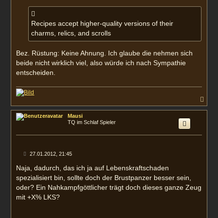
Recipes accept higher-quality versions of their
charms, relics, and scrolls
Bez. Rüstung: Keine Ahnung. Ich glaube die nehmen sich
beide nicht wirklich viel, also würde ich nach Sympathie
entscheiden.
N
a
c
Mausi
h
TQ im Schlaf Spieler
o
b
e
n
B
27.01.2012, 21:45
e
i
Naja, dadurch, das ich ja auf Lebenskraftschaden
t
spezialisiert bin, sollte doch der Brustpanzer besser sein,
r
a
oder? Ein Nahkampfgöttlicher trägt doch dieses ganze Zeug
g
mit +X% LKS?