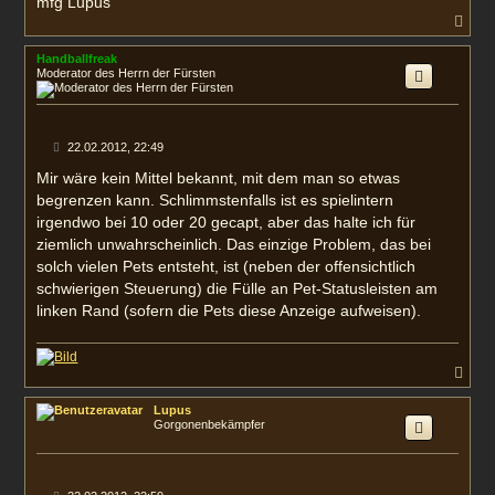
mfg Lupus
N
a
c
Handballfreak
h
Moderator des Herrn der Fürsten
o
b
e
n
B
22.02.2012, 22:49
e
i
Mir wäre kein Mittel bekannt, mit dem man so etwas
t
begrenzen kann. Schlimmstenfalls ist es spielintern
r
a
irgendwo bei 10 oder 20 gecapt, aber das halte ich für
g
ziemlich unwahrscheinlich. Das einzige Problem, das bei
solch vielen Pets entsteht, ist (neben der offensichtlich
schwierigen Steuerung) die Fülle an Pet-Statusleisten am
linken Rand (sofern die Pets diese Anzeige aufweisen).
N
a
c
Lupus
h
Gorgonenbekämpfer
o
b
e
n
B