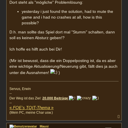
Dort steht als "mögliche" Problemlösung:
yesterday i just found the solution, had to mute the
game and i had no crashes at all, how is this
possible?
D.h. man sollte das Spiel dort mal "Stumm" schalten, dann
soll es keinen Absturz geben!?
Ich hoffe es hilft auch bei Dir!
(Mir ist bewusst, dass die ein Doppelposting ist, da es aber
eine wichtige Aktualisierung/Neuerung gibt, fällt dies ja auch
unter die Ausnahmen!
)
Servus, Erwin
--
Der Weg ist das Ziel:
20.000 Beiträge
--
«
FOE's TQIT-Thema
»
(Mein PC, meine Char usw.)
N
a
c
Mausi