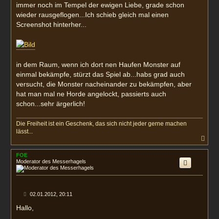
immer noch im Tempel der ewigen Liebe, grade schon
wieder rausgeflogen...Ich schieb gleich mal einen
Screenshot hinterher...
in dem Raum, wenn ich dort nen Haufen Monster auf
einmal bekämpfe, stürzt das Spiel ab...habs grad auch
versucht, die Monster nacheinander zu bekämpfen, aber
hat man mal ne Horde angelockt, passierts auch
schon...sehr ärgerlich!
Die Freiheit ist ein Geschenk, das sich nicht jeder gerne machen
lässt...
N
a
c
FOE
h
Moderator des Messerhagels
o
b
e
n
B
02.01.2012, 20:11
e
i
Hallo,
t
r