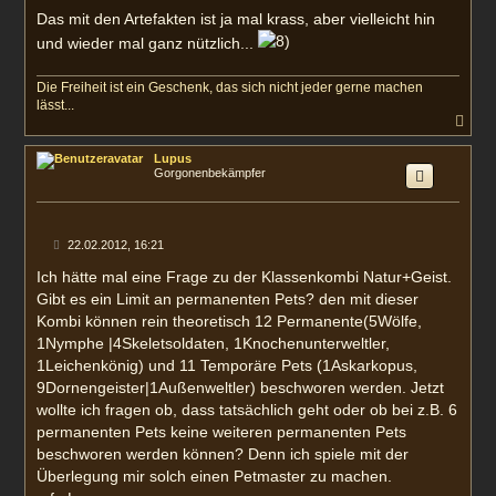
Das mit den Artefakten ist ja mal krass, aber vielleicht hin
und wieder mal ganz nützlich...
Die Freiheit ist ein Geschenk, das sich nicht jeder gerne machen
lässt...
N
a
c
Lupus
h
Gorgonenbekämpfer
o
b
e
n
B
22.02.2012, 16:21
e
i
Ich hätte mal eine Frage zu der Klassenkombi Natur+Geist.
t
Gibt es ein Limit an permanenten Pets? den mit dieser
r
a
Kombi können rein theoretisch 12 Permanente(5Wölfe,
g
1Nymphe |4Skeletsoldaten, 1Knochenunterweltler,
1Leichenkönig) und 11 Temporäre Pets (1Askarkopus,
9Dornengeister|1Außenweltler) beschworen werden. Jetzt
wollte ich fragen ob, dass tatsächlich geht oder ob bei z.B. 6
permanenten Pets keine weiteren permanenten Pets
beschworen werden können? Denn ich spiele mit der
Überlegung mir solch einen Petmaster zu machen.