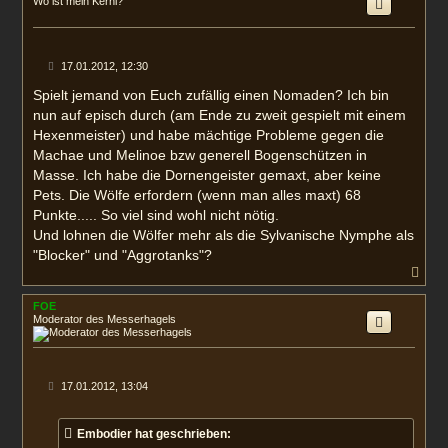
Wo ist mein Kerni?
o
b
e
n
B
17.01.2012, 12:30
e
i
Spielt jemand von Euch zufällig einen Nomaden? Ich bin
t
nun auf episch durch (am Ende zu zweit gespielt mit einem
r
a
Hexenmeister) und habe mächtige Probleme gegen die
g
Machae und Melinoe bzw generell Bogenschützen in
Masse. Ich habe die Dornengeister gemaxt, aber keine
Pets. Die Wölfe erfordern (wenn man alles maxt) 68
Punkte..... So viel sind wohl nicht nötig.
Und lohnen die Wölfer mehr als die Sylvanische Nymphe als
"Blocker" und "Aggrotanks"?
N
a
c
FOE
h
Moderator des Messerhagels
o
b
e
n
B
17.01.2012, 13:04
e
i
t
Embodier hat geschrieben:
r