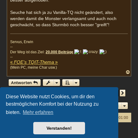
Seuche hat sich ja zu Vanilla-TQ nicht geändert, also
werden damit die Monster verlangsamt und auch noch
geschwächt, so dass Sturmbö noch besser "greift"!
Servus, Erwin
--
Der Weg ist das Ziel:
20.000 Beiträge
--
«
FOE's TQIT-Thema
»
(Mein PC, meine Char usw.)
N
a
c
Antworten
h
o
Seite
14
von
18
1
12
13
14
15
16
18
Vorherige
Nächs
261 Beiträge
…
…
b
Diese Website nutzt Cookies, um dir den
e
n
bestmöglichen Komfort bei der Nutzung zu
Gehe zu
bieten.
Mehr erfahren
Foren-Übersicht
Alle Zeiten sind
UTC+01:00
Verstanden!
Powered by
phpBB
® Forum Software © phpBB Limited
Deutsche Übersetzung durch
phpBB.de