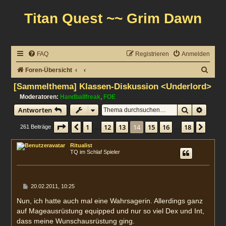
Titan Quest ~~ Grim Dawn
FAQ
Registrieren
Anmelden
S
Foren-Übersicht
u
[Sammelthema] Klassen-Diskussion <Underlord>
c
Moderatoren:
Handballfreak
,
FOE
Suche
Erweit
Antworten
h
e
Seite
14
von
18
1
12
13
14
15
16
18
Vorherige
Nächs
261 Beiträge
…
…
Ritualist
TQ im Schlaf Spieler
B
20.02.2011, 10:25
e
i
Nun, ich hatte auch mal eine Wahrsagerin. Allerdings ganz
t
auf Mageausrüstung equipped und nur so viel Dex und Int,
r
a
dass meine Wunschausrüstung ging.
g