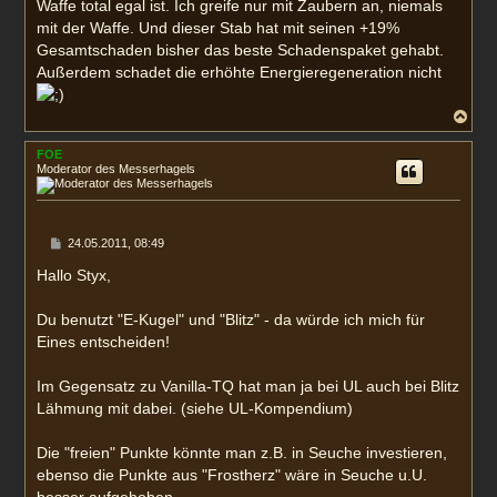
Waffe total egal ist. Ich greife nur mit Zaubern an, niemals
mit der Waffe. Und dieser Stab hat mit seinen +19%
Gesamtschaden bisher das beste Schadenspaket gehabt.
Außerdem schadet die erhöhte Energieregeneration nicht
N
a
c
FOE
h
Moderator des Messerhagels
o
b
e
n
B
24.05.2011, 08:49
e
i
Hallo Styx,
t
r
a
Du benutzt "E-Kugel" und "Blitz" - da würde ich mich für
g
Eines entscheiden!
Im Gegensatz zu Vanilla-TQ hat man ja bei UL auch bei Blitz
Lähmung mit dabei. (siehe UL-Kompendium)
Die "freien" Punkte könnte man z.B. in Seuche investieren,
ebenso die Punkte aus "Frostherz" wäre in Seuche u.U.
besser aufgehoben.