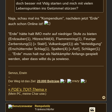
doch besser mit Vtdg starten und mich mit vielen
Lebenspunkten ins Getümmel stürzen?
Naja, schau mal ins "Kompendium", nachdem jetzt "Erde"
auch schon Online ist!
"Erde" hätte halt IMO mehr auf niedriger Stufe zu bieten
(Erdzauber(1), Hitzeschild(4), Flammenring(1), Feurige
Zerberstung(1) [« Stab!], Vulkankugel(1)) als "Verteidigung"
(Erschütternder Schlag(1), Spalten(4) [« Axt!], Schläger(1)
... "Erde" muss halt nur als Nahkämpfer Anfangs gespielt
werden, aber dass willst du ja sowieso.
Servus, Erwin
--
Der Weg ist das Ziel:
20.000 Beiträge
--
«
FOE's TQIT-Thema
»
(Mein PC, meine Char usw.)
N
a
c
Rempelstilz
h
Tränkeschlürfer
o