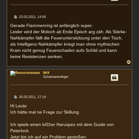
b
e
n
B
23.03.2011, 14:00
e
i
Gerade Flammenring ist anfänglich super.
t
Leider wird der Moloch ab Ende Episch arg zäh. Als Stärke-
r
a
Nahkämpfer fällt die Feuerunterstützung unter den Tisch,
g
als Intelligenz-Nahkämpfer kriegt man ohne mythischen
Kram nicht genug Feuerschaden aufs Schild und kann
keine Resistenzen senken.
N
a
c
MrX
h
Schamanenleger
o
b
e
n
B
26.03.2011, 17:14
e
i
Hi Leute
t
Ich hätte mal ne Frage zur Skillung.
r
a
g
Ich spiele einen lvl31er Haruspex mit dem Guide von
Peterlock.
Jetzt bin ich auf ein Problem gestoßen: