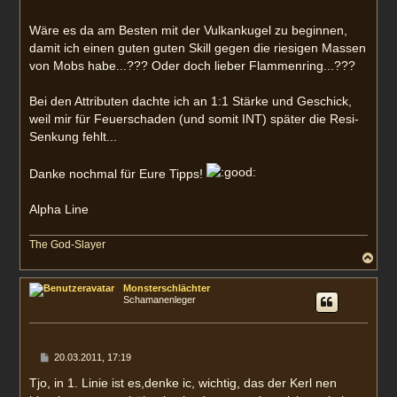
Wäre es da am Besten mit der Vulkankugel zu beginnen,
damit ich einen guten guten Skill gegen die riesigen Massen
von Mobs habe...??? Oder doch lieber Flammenring...???
Bei den Attributen dachte ich an 1:1 Stärke und Geschick,
weil mir für Feuerschaden (und somit INT) später die Resi-
Senkung fehlt...
Danke nochmal für Eure Tipps!
Alpha Line
The God-Slayer
N
a
c
Monsterschlächter
h
Schamanenleger
o
b
e
n
B
20.03.2011, 17:19
e
i
Tjo, in 1. Linie ist es,denke ic, wichtig, das der Kerl nen
t