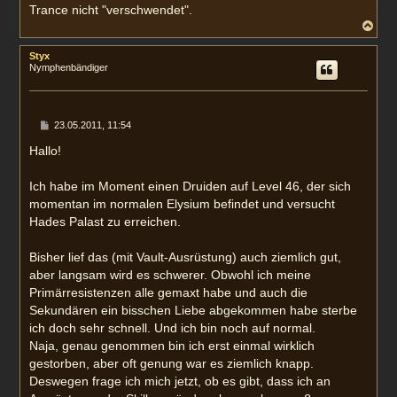
Trance nicht "verschwendet".
N
a
c
Styx
h
Nymphenbändiger
o
b
e
n
B
23.05.2011, 11:54
e
i
Hallo!
t
r
a
Ich habe im Moment einen Druiden auf Level 46, der sich
g
momentan im normalen Elysium befindet und versucht
Hades Palast zu erreichen.
Bisher lief das (mit Vault-Ausrüstung) auch ziemlich gut,
aber langsam wird es schwerer. Obwohl ich meine
Primärresistenzen alle gemaxt habe und auch die
Sekundären ein bisschen Liebe abgekommen habe sterbe
ich doch sehr schnell. Und ich bin noch auf normal.
Naja, genau genommen bin ich erst einmal wirklich
gestorben, aber oft genung war es ziemlich knapp.
Deswegen frage ich mich jetzt, ob es gibt, dass ich an