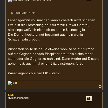
b
e
n
B
23.05.2011, 15:11
e
i
Lebensgewinn voll machen kann sicherlich nicht schaden.
t
Evt. hilft dir Frostschlag bei Sturm zur Crowd-Control,
r
a
allerdings weiß ich nicht, ob es den in UL noch gibt.
g
Die Dornenhecke bringt bestimmt auch ein wenig
Schadensabsorption.
Ansonsten sollte deine Spielweise wohl so sein: Sturmbö
auf die Gegner, danach Eissplitter drauf bis nichts mehr
steht oder die Gegner zu nah sind. Dann wieder auf Distanz
gehen, evt. auch mal einen Blitz einstreuen, fertig.
Wieso eigentlich einen LKS-Stab?
N
a
c
Styx
h
Nymphenbändiger
o
b
e