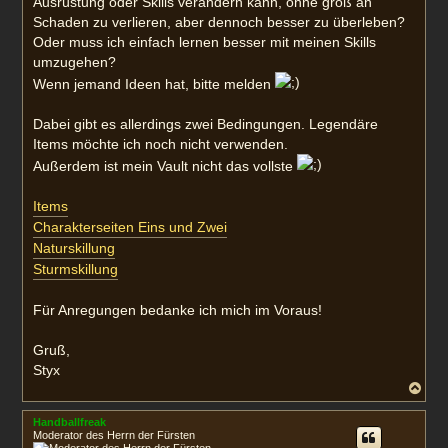
Ausrüstung oder Skills verändern kann, ohne groß an
Schaden zu verlieren, aber dennoch besser zu überleben?
Oder muss ich einfach lernen besser mit meinen Skills
umzugehen?
Wenn jemand Ideen hat, bitte melden
Dabei gibt es allerdings zwei Bedingungen. Legendäre
Items möchte ich noch nicht verwenden.
Außerdem ist mein Vault nicht das vollste
Items
Charakterseiten Eins und Zwei
Naturskillung
Sturmskillung
Für Anregungen bedanke ich mich im Voraus!
Gruß,
Styx
N
a
c
Handballfreak
h
Moderator des Herrn der Fürsten
o