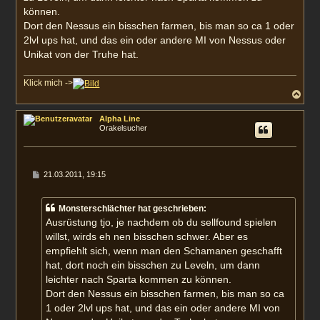
können.
Dort den Nessus ein bisschen farmen, bis man so ca 1 oder
2lvl ups hat, und das ein oder andere MI von Nessus oder
Unikat von der Truhe hat.
Klick mich ->
N
a
c
Alpha Line
h
Orakelsucher
o
b
e
n
B
21.03.2011, 19:15
e
i
t
Monsterschlächter hat geschrieben:
r
a
Ausrüstung tjo, je nachdem ob du sellfound spielen
g
willst, wirds eh nen bisschen schwer. Aber es
empfiehlt sich, wenn man den Schamanen geschafft
hat, dort noch ein bisschen zu Leveln, um dann
leichter nach Sparta kommen zu können.
Dort den Nessus ein bisschen farmen, bis man so ca
1 oder 2lvl ups hat, und das ein oder andere MI von