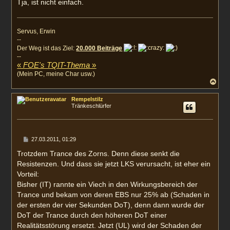
Tja, ist nicht einfach.
Servus, Erwin
--
Der Weg ist das Ziel:
20.000 Beiträge
--
«
FOE's TQIT-Thema
»
(Mein PC, meine Char usw.)
N
a
c
Rempelstilz
h
Tränkeschlürfer
o
b
e
n
B
27.03.2011, 01:29
e
i
Trotzdem Trance des Zorns. Denn diese senkt die
t
Resistenzen. Und dass sie jetzt LKS verursacht, ist eher ein
r
a
Vorteil:
g
Bisher (IT) rannte ein Viech in den Wirkungsbereich der
Trance und bekam von deren EBS nur 25% ab (Schaden in
der ersten der vier Sekunden DoT), denn dann wurde der
DoT der Trance durch den höheren DoT einer
Realitätsstörung ersetzt. Jetzt (UL) wird der Schaden der