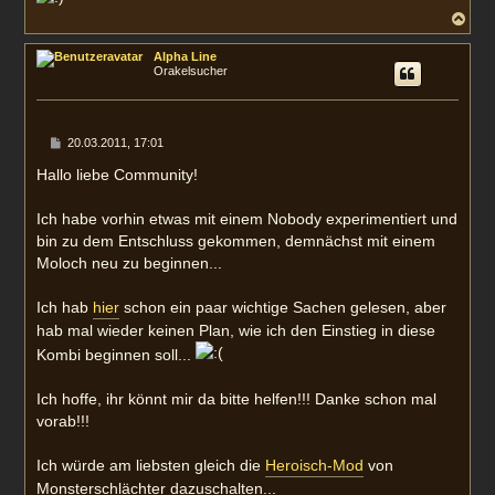
N
a
c
Alpha Line
h
Orakelsucher
o
b
e
n
B
20.03.2011, 17:01
e
i
Hallo liebe Community!
t
r
a
Ich habe vorhin etwas mit einem Nobody experimentiert und
g
bin zu dem Entschluss gekommen, demnächst mit einem
Moloch neu zu beginnen...
Ich hab
hier
schon ein paar wichtige Sachen gelesen, aber
hab mal wieder keinen Plan, wie ich den Einstieg in diese
Kombi beginnen soll...
Ich hoffe, ihr könnt mir da bitte helfen!!! Danke schon mal
vorab!!!
Ich würde am liebsten gleich die
Heroisch-Mod
von
Monsterschlächter dazuschalten...