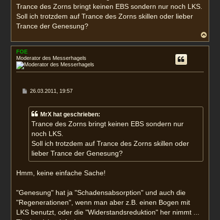
Trance des Zorns bringt keinen EBS sondern nur noch LKS.
Soll ich trotzdem auf Trance des Zorns skillen oder lieber
Trance der Genesung?
N
a
c
FOE
h
Moderator des Messerhagels
o
b
e
n
B
26.03.2011, 19:57
e
i
t
MrX hat geschrieben:
r
a
Trance des Zorns bringt keinen EBS sondern nur
g
noch LKS.
Soll ich trotzdem auf Trance des Zorns skillen oder
lieber Trance der Genesung?
Hmm, keine einfache Sache!
"Genesung" hat ja "Schadensabsorption" und auch die
"Regenerationen", wenn man aber z.B. einen Bogen mit
LKS benutzt, oder die "Widerstandsreduktion" her nimmt ...