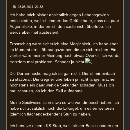
n
B
23.05.2011, 21:32
e
i
Ich habe mich bisher absichtlich gegen Lebensgewinn
t
entschieden, weil ich immer das Gefühl hatte, dass die paar
r
a
Augenblicke, in denen ich den caste nicht überlebe. Ich
g
werds aber mal austesten!
Frostschlag wäre sicherlich eine Möglichkeit, ich habe aber
im Moment drei Lähmungszauber, die an sich reichen. Ein
vierter wäre meiner Meinung nach etwas Overkill. Ich werds
trotzdem mal probieren. Schadet ja nicht
Die Dornenhecke mag ich so gar nicht. Die ist mir einfach
zu stationär. Die Gegner überleben ja nicht lange, machen
höchstens ein paar wenige Sekunden schaden. Muss ich
mal schauen, ob ich den Skill aufnehme...
Meine Spielweise ist in etwa so wie von dir beschrieben. Ich
habe nur zusätzlich noch die E-Kugel, um einen weiteren
(ziemlich flächendeckenden) Stun zu haben.
Ich benutze einen LKS-Stab, weil mir der Basisschaden der