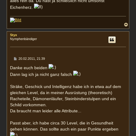
alles rein da. Du hast ja schließlich nicht umsonst
Eichenherz.
N
a
c
Styx
h
Nymphenbändiger
o
b
e
n
B
20.02.2011, 21:39
e
i
Danke euch beiden
t
Dann lag ich ja nicht ganz falsch
r
a
g
Sträke, Geschick und Intelligenz habe ich in etwa auf dem
gleichen Level, da in meiner Ausrüstung (theoretisch)
Racheteile, Dämonenläufer, Steinbinderstulpen und ein
Schild vorkommen.
Da braucht man leider alle Attribute...
Passt aber, ich habe circa 30 Level, die in Gesundheit
gehen können. Das sollte auch ein paar Punkte ergeben