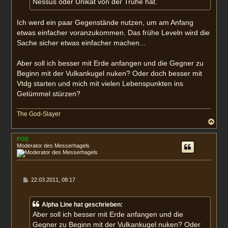
Nessus oder Unikat von der Truhe hat.
Ich werd ein paar Gegenstände nutzen, um am Anfang
etwas einfacher voranzukommen. Das frühe Leveln wird die
Sache sicher etwas einfacher machen...
Aber soll ich besser mit Erde anfangen und die Gegner zu
Beginn mit der Vulkankugel nuken? Oder doch besser mit
Vtdg starten und mich mit vielen Lebenspunkten ins
Getümmel stürzen?
The God-Slayer
N
a
c
FOE
h
Moderator des Messerhagels
o
b
e
n
B
22.03.2011, 08:17
e
i
t
Alpha Line hat geschrieben:
r
a
Aber soll ich besser mit Erde anfangen und die
g
Gegner zu Beginn mit der Vulkankugel nuken? Oder