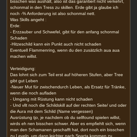
bisschen was aushält, also ist das garantiert nicht verkehrt,
r
a
schonmal in den Tress zu skillen. Erde gibt ja glaube ich
g
noch -% Anforderung ist also schonmal nett.
Was Skills angeht :
Erde:
- Erzzauber und Schwefel, gibt für den anfang schonmal
Schaden
-Hitzeschild kann ein Punkt auch nicht schaden
Eventuell Flammenring, wenn du den zusätzlich aua aua
machen willst.
Verteidigung:
Das lohnt sich zum Teil erst auf höheren Stufen, aber Tree
gibt gut Leben
-Neuer Mut für zwischendurch Leben, als Ersatz für Tränke,
wenn die noch aufladen
- Umgang mit Rüstung kann nicht schaden
- Und vllt noch die Schildskill auf der rechten Seite/ und oder
die Aura mit dem Schild (Name vergessen)
Ausrüstung tjo, je nachdem ob du sellfound spielen willst,
wirds eh nen bisschen schwer. Aber es empfiehlt sich, wenn
man den Schamanen geschafft hat, dort noch ein bisschen
zu Leveln, um dann leichter nach Sparta kommen zu