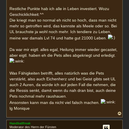
Restliche Punkte hab ich alle in Leben investiert. Wozu
Geschicklichkeit.^^
Die kriegt man so normal eh nicht so hoch, dass man nicht
mehr so getroffen wird, das kannste als Meele oder so. Bei
UL brauchste ja wohl noch mehr. Ich tendiere zu Leben,
meine war damals Lvl 74 und hatte gut 21000 Leben.
Da war mir eigtl. alles egal, Heilung immer wieder gecastet,
aber eigtl. haben eh die Pets alles abgekriegt und erledigt.
Was Fähigkeiten betrifft, alles natürlich was die Pets
verstärkt, also auch Eichenherz und bei Geist gibts seit UL
auch 2 Auren, da würde ich auf jeden Fall die nehmen, die
die Ressis senkt, damit wenn du nah dran bist, auch deine
Pets nochmal mehr raushauen.
Ansonsten kann man da nicht viel falsch machen.
lg Monique
N
a
c
Handballfreak
h
Moderator des Herrn der Fürsten