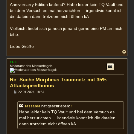
a
Anniversarry Edition laufend? Habe leider kein TQ Vault und
g
bei dem Versuch es mal herzurichten ... irgendwie konnt ich
die dateien dann trotzdem nicht öffnen kA.
Vielleicht findet sich ja noch jemand gerne eine PM an mich
bitte.
Liebe Grüße
N
a
c
FOE
h
Moderator des Messerhagels
o
b
e
Re: Suche Morpheus Traumnetz mit 35%
n
Attackspeedbonus
B
22.01.2024, 18:54
e
i
t
Tassabra
hat geschrieben:
↑
r
a
Habe leider kein TQ Vault und bei dem Versuch es
g
mal herzurichten ... irgendwie konnt ich die dateien
dann trotzdem nicht öffnen kA.