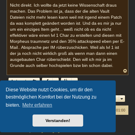
i
Nicht direkt. Ich wollte da jetzt keine Wissenschaft draus
t
machen. Das Problem ist ja, dass der die alten Vault
r
a
Dateien nicht mehr lesen kann weil mit irgend einem Patch
g
da was komplett geändert worden ist. Und da es mir ja nur
um ein einziges Item geht... weiß nicht ob es da nicht
effektiver wäre einen lvl 1 Char zu erstellen und diesen mit
Morpheus traumnetz und den 35% attackspeed eben per E-
Mail.. Absprache per IM rüberzuschicken. Weil als lvl 1 ist
der ja noch nicht wirklich groß als wenn man dann einen
ausgebauten Char rüberschiebt. Den will ich mir ja im
Grunde auch selber hochspielen bzw bin schon dabei.
N
a
c
Antworten
h
o
3 Beiträge • Seite
1
von
1
Diese Website nutzt Cookies, um dir den
b
e
bestmöglichen Komfort bei der Nutzung zu
Gehe zu
n
bieten.
Mehr erfahren
Foren-Übersicht
Alle Zeiten sind
UTC+01:00
Verstanden!
Powered by
phpBB
® Forum Software © phpBB Limited
Deutsche Übersetzung durch
phpBB.de
Datenschutz
|
Nutzungsbedingungen