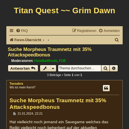
Titan Quest ~~ Grim Dawn
FAQ
Registrieren
Anmelden
S
Foren-Übersicht
u
Suche Morpheus Traumnetz mit 35%
Attackspeedbonus
c
Moderatoren:
Handballfreak
,
FOE
h
Suche
Erweit
Antworten
e
3 Beiträge • Seite
1
von
1
Tassabra
Wo ist mein Kerni?
Suche Morpheus Traumnetz mit 35%
Attackspeedbonus
B
21.01.2024, 22:21
e
i
Hat vielleicht noch jemand ein Savegame welches das
t
Relikt vielleicht noch beherbert auf der aktuellen
r