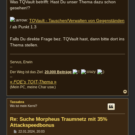
Was TQVault betrifft: Hast Du unser Thema dazu schon
gesehen!?
TQVault - Tauschen/Verwalten von Gegenständen
/ ab Punkt 1.3
Falls Du direkte Frage bez. TQVault hast, dann bitte dort ins
Thema stellen.
Servus, Erwin
--
Der Weg ist das Ziel:
20.000 Beiträge
--
«
FOE's TQIT-Thema
»
(Mein PC, meine Char usw.)
N
a
c
Tassabra
h
Wo ist mein Kerni?
o
b
e
Re: Suche Morpheus Traumnetz mit 35%
n
Attackspeedbonus
B
22.01.2024, 20:03
e