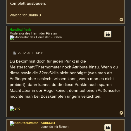
komplett ausbauen.
Waiting for Diablo 3
N
a
c
Handballfreak
h
Moderator des Herrn der Fürsten
o
b
e
n
B
22.12.2011, 14:08
e
i
Du bekommst doch für jeden Punkt in die
t
Meisterschaft/Thermometer noch Attribute hinzu. Wenn du
r
a
diese sowie die 32er-Skills nicht benötigst (was man als
g
Anfänger aber schlecht wissen kann, wenn man es nicht
probiert), dann kannst du dir diese Punkte auch sparen.
Macht aber in der Regel keiner, denn auf einen Außenseiter
möchte man bei Bosskämpfen ungern verzichten.
N
a
c
Kobra331
h
Legende mit Beinen
o