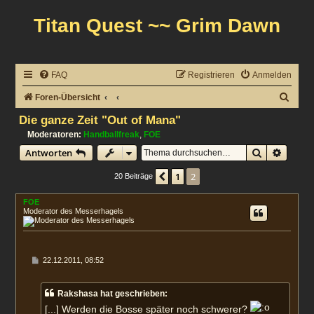
Titan Quest ~~ Grim Dawn
FAQ
Registrieren
Anmelden
S
Foren-Übersicht
u
Die ganze Zeit "Out of Mana"
c
Moderatoren:
Handballfreak
,
FOE
Suche
Erweit
Antworten
h
e
1
2
Vorherige
20 Beiträge
FOE
Moderator des Messerhagels
B
22.12.2011, 08:52
e
i
t
Rakshasa hat geschrieben:
r
a
[...] Werden die Bosse später noch schwerer?