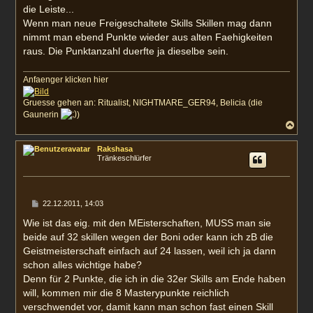
die Leiste...
Wenn man neue Freigeschaltete Skills Skillen mag dann
nimmt man ebend Punkte wieder aus alten Faehigkeiten
raus. Die Punktanzahl duerfte ja dieselbe sein.
Anfaenger klicken hier
Gruesse gehen an: Ritualist, NIGHTMARE_GER94, Belicia (die
Gaunerin
)
N
a
c
Rakshasa
h
Tränkeschlürfer
o
b
e
n
B
22.12.2011, 14:03
e
i
Wie ist das eig. mit den MEisterschaften, MUSS man sie
t
beide auf 32 skillen wegen der Boni oder kann ich zB die
r
a
Geistmeisterschaft einfach auf 24 lassen, weil ich ja dann
g
schon alles wichtige habe?
Denn für 2 Punkte, die ich in die 32er Skills am Ende haben
will, kommen mir die 8 Masterypunkte reichlich
verschwendet vor, damit kann man schon fast einen Skill