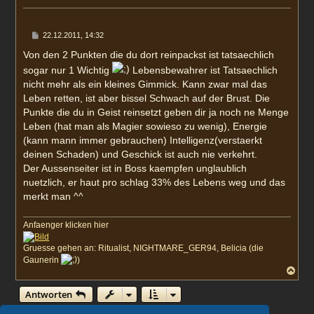
b
e
n
B
22.12.2011, 14:32
e
i
Von den 2 Punkten die du dort reinpackst ist tatsaechlich
t
sogar nur 1 Wichtig
Lebensbewahrer ist Tatsaechlich
r
a
nicht mehr als ein kleines Gimmick. Kann zwar mal das
g
Leben retten, ist aber bissel Schwach auf der Brust. Die
Punkte die du in Geist reinsetzt geben dir ja noch ne Menge
Leben (hat man als Magier sowieso zu wenig), Energie
(kann mann immer gebrauchen) Intelligenz(verstaerkt
deinen Schaden) und Geschick ist auch nie verkehrt.
Der Aussenseiter ist in Boss kaempfen unglaublich
nuetzlich, er haut pro schlag 33% des Lebens weg und das
merkt man ^^
Anfaenger klicken hier
Gruesse gehen an: Ritualist, NIGHTMARE_GER94, Belicia (die
Gaunerin
)
N
a
c
Antworten
h
o