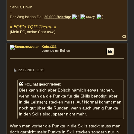
Servus, Erwin
--
Der Weg ist das Ziel:
20.000 Beiträge
--
«
FOE's TQIT-Thema
»
(Mein PC, meine Char usw.)
N
a
c
Kobra331
h
Legende mit Beinen
o
b
e
n
B
22.12.2011, 11:19
e
i
t
FOE hat geschrieben:
r
a
Dies kann sich aber Episch nämlich etwas rächen,
g
wenn man da die Punkte für die Skills benötigt, aber
in die Leiste(n) stecken muss. Auf Normal kommt man
noch gut über die Runden, wenn auch wenig Punkte
in den Skills sind, später nicht mehr.
Wenn man vorher die Punkte in die Skills steckt muss man
doch garnicht mehr Punkte in Skill stecken sondern nur in