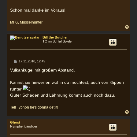
Schon mal danke im Voraus!
MFG, Musselhunter
N
a
c
Bill the Butcher
h
TQ im Schlaf Spieler
o
b
e
n
B
17.11.2010, 12:49
e
i
Vulkankugel mit großem Abstand.
t
r
a
Kannst sie hinwerfen wohin du möchtest, auch von Klippen
g
runter
Guter Schaden und Lähmung kommt auch noch dazu.
Tell Typhon he's gonna get it!
N
a
c
Ghost
h
Nymphenbändiger
o
b