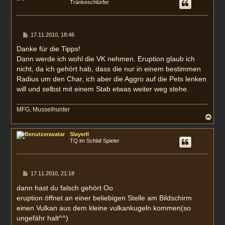
Tränkeschlürfer
o
b
e
n
B
17.11.2010, 18:46
e
i
Danke für die Tipps!
t
Dann werde ich wohl die VK nehmen. Eruption glaub ich
r
a
nicht, da ich gehört hab, dass die nur in einem bestimmen
g
Radius um den Char, ich aber die Aggro auf die Pets lenken
will und selbst mit einem Stab etwas weiter weg stehe.
MFG, Musselhunter
N
a
c
Slayerll
h
TQ im Schlaf Spieler
o
b
e
n
B
17.11.2010, 21:18
e
i
dann hast du falsch gehört Oo
t
eruption öffnet an einer beliebigen Stelle am Bildschirm
r
a
einen Vulkan aus dem kleine vulkankugeln kommen(so
g
ungefähr halt^^)