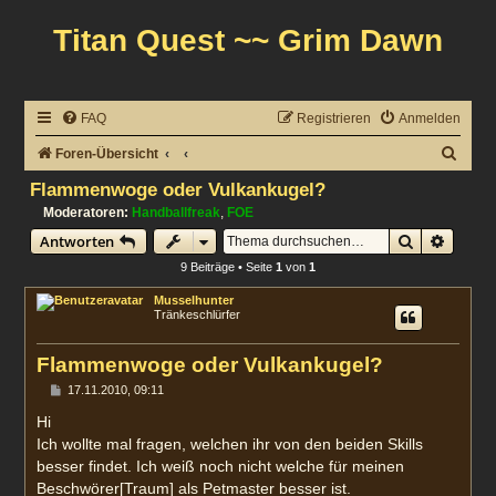
Titan Quest ~~ Grim Dawn
FAQ
Registrieren
Anmelden
S
Foren-Übersicht
u
Flammenwoge oder Vulkankugel?
c
Moderatoren:
Handballfreak
,
FOE
Suche
Erweit
Antworten
h
9 Beiträge • Seite
1
von
1
e
Musselhunter
Tränkeschlürfer
Flammenwoge oder Vulkankugel?
B
17.11.2010, 09:11
e
i
Hi
t
Ich wollte mal fragen, welchen ihr von den beiden Skills
r
a
besser findet. Ich weiß noch nicht welche für meinen
g
Beschwörer[Traum] als Petmaster besser ist.