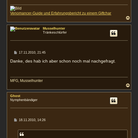
Venomancer-Guide und Erfahrungsbericht zu einem Giftchar
N
a
c
Musselhunter
h
Tränkeschlürfer
o
b
e
n
B
17.11.2010, 21:45
e
i
Danke, des hab ich aber schon noch mal nachgefragt.
t
r
a
g
MFG, Musselhunter
N
a
c
Ghost
h
Nymphenbändiger
o
b
e
n
B
18.11.2010, 14:26
e
i
t
r