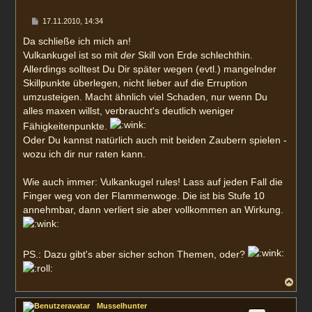
e
n
B
17.11.2010, 14:34
e
i
Da schließe ich mich an!
t
Vulkankugel ist so mit
der
Skill von Erde schlechthin.
r
a
Allerdings solltest Du Dir später wegen (evtl.) mangelnder
g
Skillpunkte überlegen, nicht lieber auf die Erruption
umzusteigen. Macht ähnlich viel Schaden, nur wenn Du
alles maxen willst, verbraucht's deutlich weniger
Fähigkeitenpunkte.
Oder Du kannst natürlich auch mit beiden Zaubern spielen -
wozu ich dir nur raten kann.
Wie auch immer: Vulkankugel rules! Lass auf jeden Fall die
Finger weg von der Flammenwoge. Die ist bis Stufe 10
annehmbar, dann verliert sie aber vollkommen an Wirkung.
PS.: Dazu gibt's aber sicher schon Themen, oder?
N
a
c
Musselhunter
h