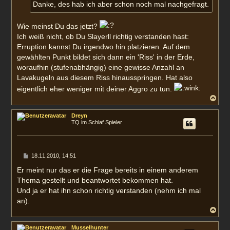
a
Danke, des hab ich aber schon noch mal nachgefragt.
g
Wie meinst Du das jetzt?
Ich weiß nicht, ob Du Slayerll richtig verstanden hast:
Erruption kannst Du irgendwo hin platzieren. Auf dem
gewählten Punkt bildet sich dann ein 'Riss' in der Erde,
woraufhin (stufenabhängig) eine gewisse Anzahl an
Lavakugeln aus diesem Riss hinausspringen. Hat also
eigentlich eher weniger mit deiner Aggro zu tun.
N
a
c
Dreyn
h
TQ im Schlaf Spieler
o
b
e
n
B
18.11.2010, 14:51
e
i
Er meint nur das er die Frage bereits in einem anderem
t
Thema gestellt und beantwortet bekommen hat.
r
a
Und ja er hat ihn schon richtig verstanden (nehm ich mal
g
an).
N
a
c
Musselhunter