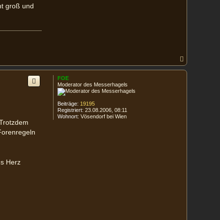
ht groß und
N
a
c
FOE
h
Moderator des Messerhagels
o
b
e
Beiträge:
19195
n
Registriert:
23.08.2006, 08:11
Wohnort:
Vösendorf bei Wien
 Trotzdem
Forenregeln
s Herz