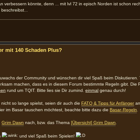
n verbessern könnte, denn ... mit lvl 72 in episch Norden ist schon rec
 beschreibst...
r mit 140 Schaden Plus?
uwachs der Community und wünschen dir viel Spaß beim Diskutieren.
rksam machen, dass es in diesem Forum bestimmte Regeln gibt. Die 
men
rund um TQIT. Bitte lies sie Dir zumind.
einmal
genau durch!
nicht so lange spielst, seien dir auch die
FATQ & Tipps für Anfänger
an
er im Basar tauschen möchtest, beachte bitte dazu die
Basar-Regeln
.
h
Grim Dawn
nach, bzw. das Thema
[Übersicht] Grim Dawn
.
n
und viel Spaß beim Spielen!