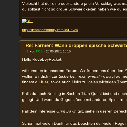
Vieleicht hat der eine oder andere ja ein Vorschlag was ma
du solltest nicht so große Schwierigkeiten haben wie du es
http://steamcommunity.com/id/Hevel/
Re: Farmen: Wann droppen epische Schwerte
B
von
FOE
»
26.06.2025, 18:10
e
i
Hallo
RudeBoyRocket
,
t
r
a
willkommen in unserem Forum. Wir freuen uns über den Z
g
wollen wir dich -
zur Sicherheit noch einmal
- darauf aufme
findest du
hier
, sowie auch Links zu
vielen wichtigen The
Falls du noch Neuling in Sachen Titan Quest bist und noch 
gelegt. Und wenn du Gegenstände mit anderen Spielern hi
Fall dein Interesse
Grim Dawn
gilt, siehe in useren Bereic
Schon mal vielen Dank für das Beachten der vielen Regel