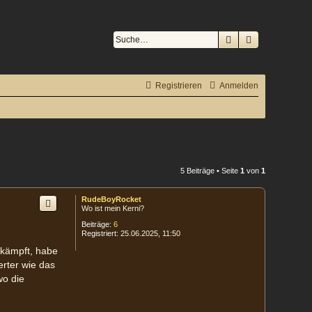
Suche
Erweiterte S
Registrieren
Anmelden
5 Beiträge • Seite
1
von
1
RudeBoyRocket
Wo ist mein Kerni?
Beiträge:
6
Registriert:
25.06.2025, 11:50
ekämpft, habe
erter wie das
wo die