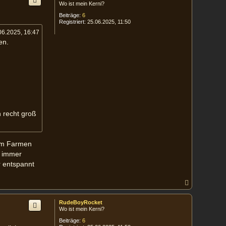
Wo ist mein Kerni?
o
b
Beiträge:
6
e
Registriert:
25.06.2025, 11:50
n
06.2025, 16:47
en.
n recht groß
Zum Farmen
e immer
r entspannt
N
a
c
RudeBoyRocket
h
Wo ist mein Kerni?
o
b
Beiträge:
6
e