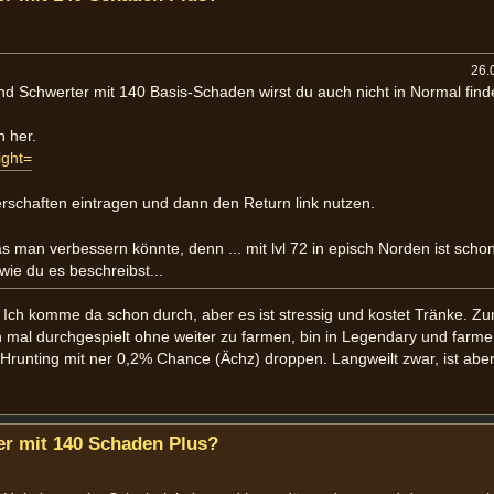
26.
nd Schwerter mit 140 Basis-Schaden wirst du auch nicht in Normal find
 her.
ight=
rschaften eintragen und dann den Return link nutzen.
as man verbessern könnte, denn ... mit lvl 72 in episch Norden ist scho
wie du es beschreibst...
: Ich komme da schon durch, aber es ist stressig und kostet Tränke. 
ch mal durchgespielt ohne weiter zu farmen, bin in Legendary und farm
 Hrunting mit ner 0,2% Chance (Ächz) droppen. Langweilt zwar, ist abe
r mit 140 Schaden Plus?