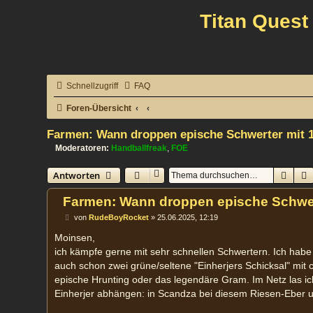
Titan Quest
Schnellzugriff
FAQ
Foren-Übersicht
Farmen: Wann droppen epische Schwerter mit 
Moderatoren:
Handballfreak
,
FOE
Such
Antworten
Farmen: Wann droppen epische Schwer
B
von
RudeBoyRocket
»
25.06.2025, 12:19
e
i
Moinsen,
t
ich kämpfe gerne mit sehr schnellen Schwertern. Ich ha
r
a
auch schon zwei grüne/seltene "Einherjers Schicksal" mit
g
epische Hrunting oder das legendäre Gram. Im Netz las ich,
Einherjer abhängen: in Scandza bei diesem Riesen-Eber u