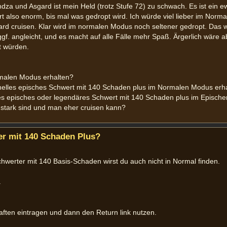
za und Asgard ist mein Held (trotz Stufe 72) zu schwach. Es ist ein e
rt also enorm, bis mal was gedropt wird. Ich würde viel lieber im Nor
ard cruisen. Klar wird im normalen Modus noch seltener gedropt. Das 
ggf. angleicht, und es macht auf alle Fälle mehr Spaß. Ärgerlich wäre 
t würden.
rmalen Modus erhalten?
hnelles episches Schwert mit 140 Schaden plus im Normalen Modus erh
les episches oder legendäres Schwert mit 140 Schaden plus im Episch
o stark sind und man eher cruisen kann?
r mit 140 Schaden Plus?
hwerter mit 140 Basis-Schaden wirst du auch nicht in Normal finden.
.
aften eintragen und dann den Return link nutzen.