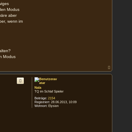
wiges
malen Modus
wäre aber
aber, wenn im
alten?
en Modus
N
a
c
h
o
Nala
b
TQ im Schlaf Spieler
e
n
Beiträge:
2154
Registriert:
28.06.2013, 10:09
Wohnort:
Elysion