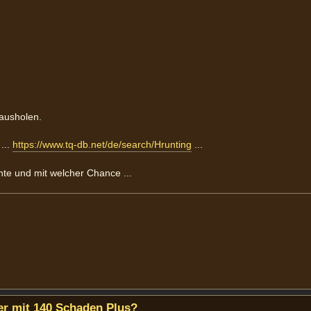
ausholen.
...
https://www.tq-db.net/de/search/Hrunting
...
nte und mit welcher Chance ...
r mit 140 Schaden Plus?