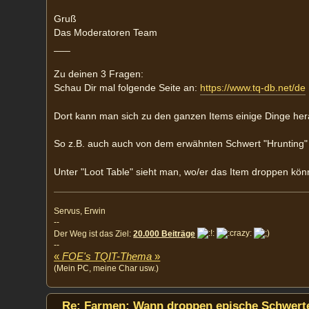
Gruß
Das Moderatoren Team
___
Zu deinen 3 Fragen:
Schau Dir mal folgende Seite an:
https://www.tq-db.net/de
Dort kann man sich zu den ganzen Items einige Dinge her
So z.B. auch auch von dem erwähnten Schwert "Hrunting" 
Unter "Loot Table" sieht man, wo/er das Item droppen kön
Servus, Erwin
--
Der Weg ist das Ziel:
20.000 Beiträge
--
«
FOE's TQIT-Thema
»
(Mein PC, meine Char usw.)
Re: Farmen: Wann droppen epische Schwerte