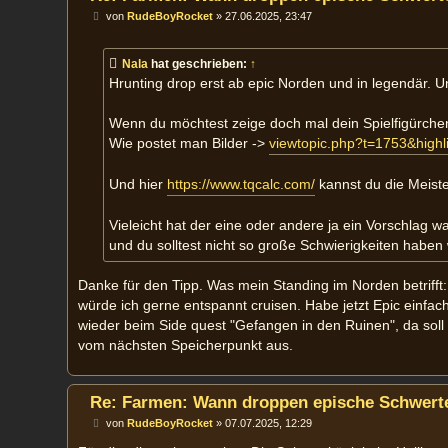
B
von
RudeBoyRocket
»
27.06.2025, 23:47
e
i
t
Nala
hat geschrieben:
↑
r
a
Hrunting drop erst ab epic Norden und in legendär. U
g
Wenn du möchtest zeige doch mal dein Spielfigürchen
Wie postet man Bilder ->
viewtopic.php?t=1753&highl
Und hier
https://www.tqcalc.com/
kannst du die Meiste
Vieleicht hat der eine oder andere ja ein Vorschlag w
und du solltest nicht so große Schwierigkeiten haben 
Danke für den Tipp. Was mein Standing im Norden betrifft
würde ich gerne entspannt cruisen. Habe jetzt Epic einfa
wieder beim Side quest "Gefangen in den Ruinen", da soll
vom nächsten Speicherpunkt aus.
Re: Farmen: Wann droppen epische Schwerte
B
von
RudeBoyRocket
»
07.07.2025, 12:29
e