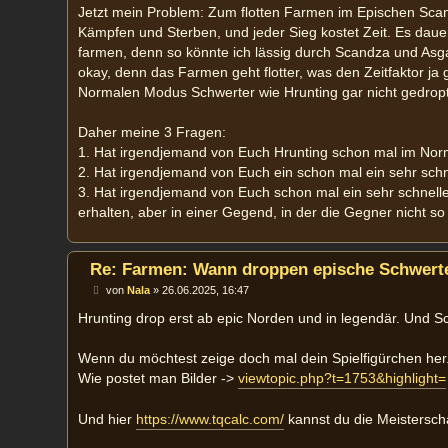
Jetzt mein Problem: Zum flotten Farmen im Epischen Scand
Kämpfen und Sterben, und jeder Sieg kostet Zeit. Es daue
farmen, denn so könnte ich lässig durch Scandza und Asg
okay, denn das Farmen geht flotter, was den Zeitfaktor ja 
Normalen Modus Schwerter wie Hrunting gar nicht gedrop
Daher meine 3 Fragen:
1. Hat irgendjemand von Euch Hrunting schon mal im No
2. Hat irgendjemand von Euch ein schon mal ein sehr sc
3. Hat irgendjemand von Euch schon mal ein sehr schnel
erhalten, aber in einer Gegend, in der die Gegner nicht s
Re: Farmen: Wann droppen epische Schwerte
B
von
Nala
»
26.06.2025, 16:47
e
i
Hrunting drop erst ab epic Norden und in legendär. Und Sc
t
r
a
Wenn du möchtest zeige doch mal dein Spielfigürchen her
g
Wie postet man Bilder ->
viewtopic.php?t=1753&highlight=
Und hier
https://www.tqcalc.com/
kannst du die Meistersch