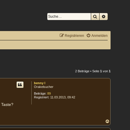
Suche
Erweiterte S
Registrieren
Anmelden
2 Beiträge • Seite
1
von
1
benny l
Orakelsucher
Beiträge:
89
Registriert:
11.03.2013, 09:42
b Taste?
N
a
c