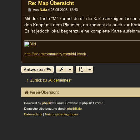
Re: Map Übersicht
B
von
Nala
»
25.05.2025, 12:43
e
i
Mit der Taste "M" kannst du dir die Karte anzeigen lass
t
den Knopf mit dem Planeten, da kommst du auch zur Kart
r
a
Es ist jedoch lokal begrenzt, eine komplette Karte aufeinma
g
http://steamcommunity.com/id/Hevel/
Antworten
Zurück zu „Allgemeines“
Foren-Übersicht
Powered by
phpBB
® Forum Software © phpBB Limited
Deutsche Übersetzung durch
phpBB.de
Datenschutz
|
Nutzungsbedingungen