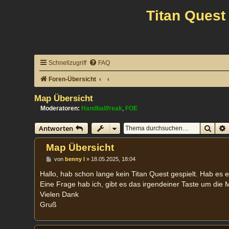
Titan Quest
Schnellzugriff
FAQ
Foren-Übersicht
Map Übersicht
Moderatoren:
Handballfreak
,
FOE
Such
Antworten
Map Übersicht
B
von
benny l
»
18.05.2025, 18:04
e
i
Hallo, hab schon lange kein Titan Quest gespielt. Hab es 
t
Eine Frage hab ich, gibt es das irgendeiner Taste um die
r
a
Vielen Dank
g
Gruß