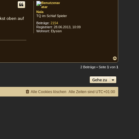
h
o
Nala
b
TQ im Schlaf Spieler
e
kst oben auf
n
Beiträge:
2154
Registriert:
28.06.2013, 10:09
Wohnort:
Elysion
N
a
c
2 Beiträge • Seite
1
von
1
h
o
Gehe zu
b
e
n
Alle Cookies löschen
Alle Zeiten sind
UTC+01:00