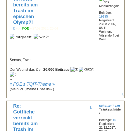
n
bereits am
Trash im
Beiträge:
epischen
19195
Registriert:
Olymp?!
23.08.2006,
08:11
B
von
FOE
»
27.02.2025, 20:04
Wohnort:
e
Vösendorf bei
i
Wien
t
r
a
g
Servus, Erwin
--
Der Weg ist das Ziel:
20.000 Beiträge
--
«
FOE's TQIT-Thema
»
(Mein PC, meine Char usw.)
N
a
c
Re:
h
schattenhexe
Tränkeschlürfe
o
Göttliche
r
b
verreckt
e
Beiträge:
15
n
bereits am
Registriert:
21.12.2017,
Trash im