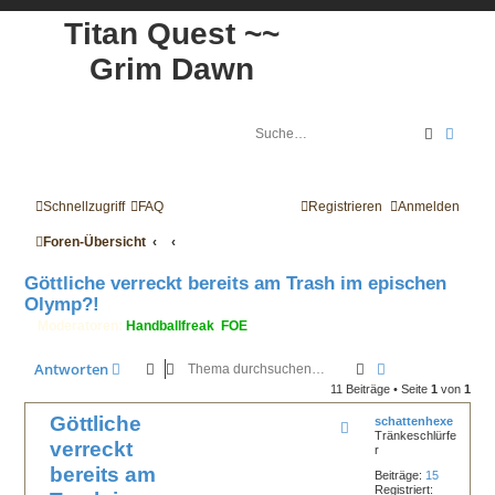
Titan Quest ~~
Grim Dawn
Suche
Erwei
Schnellzugriff
FAQ
Registrieren
Anmelden
Foren-Übersicht
Göttliche verreckt bereits am Trash im epischen
Olymp?!
Moderatoren:
Handballfreak
,
FOE
Suche
Erweiterte Such
Antworten
11 Beiträge • Seite
1
von
1
Göttliche
schattenhexe
Tränkeschlürfe
verreckt
r
bereits am
Beiträge:
15
Registriert: