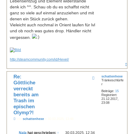
Lebensentzug und Element widerstände
t
denk ich ^^. Schau ob du es schaffst nicht
r
a
ganz so viele auf einmal anzuziehen und mit
g
denen ein Stück zurück gehen.
Vieleicht auch nochmal in Orient laufen für lvl
und ob noch was gutes drop. Händler nicht
vergessen.
http://steamcommunity.com/id/Hevel/
N
a
c
Re:
h
schattenhexe
Tränkeschlürfe
o
Göttliche
r
b
verreckt
e
Beiträge:
15
n
bereits am
Registriert:
21.12.2017,
Trash im
23:08
epischen
Olymp?!
B
von
schattenhexe
»
30.03.2025, 13:46
e
i
t
Nala
hat geschrieben:
↑
30.03.2025, 12:34
r