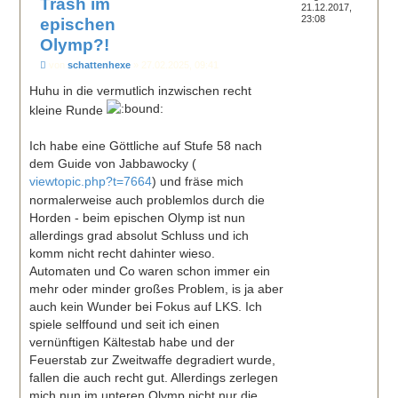
Trash im
21.12.2017,
23:08
epischen
Olymp?!
B
von
schattenhexe
»
27.02.2025, 09:41
e
i
Huhu in die vermutlich inzwischen recht
t
kleine Runde
r
a
g
Ich habe eine Göttliche auf Stufe 58 nach
dem Guide von Jabbawocky (
viewtopic.php?t=7664
) und fräse mich
normalerweise auch problemlos durch die
Horden - beim epischen Olymp ist nun
allerdings grad absolut Schluss und ich
komm nicht recht dahinter wieso.
Automaten und Co waren schon immer ein
mehr oder minder großes Problem, is ja aber
auch kein Wunder bei Fokus auf LKS. Ich
spiele selffound und seit ich einen
vernünftigen Kältestab habe und der
Feuerstab zur Zweitwaffe degradiert wurde,
fallen die auch recht gut. Allerdings zerlegen
mich nun im unteren Olymp nicht nur die