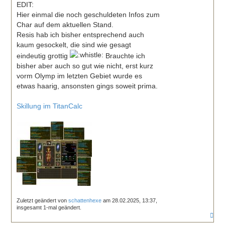
EDIT:
Hier einmal die noch geschuldeten Infos zum
Char auf dem aktuellen Stand.
Resis hab ich bisher entsprechend auch
kaum gesockelt, die sind wie gesagt
eindeutig grottig
Brauchte ich
bisher aber auch so gut wie nicht, erst kurz
vorm Olymp im letzten Gebiet wurde es
etwas haarig, ansonsten gings soweit prima.
Skillung im TitanCalc
Zuletzt geändert von
schattenhexe
am 28.02.2025, 13:37,
insgesamt 1-mal geändert.
N
a