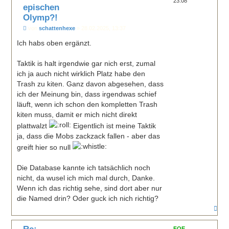
23:08
epischen
Olymp?!
B
von
schattenhexe
»
28.02.2025, 13:37
e
i
Ich habs oben ergänzt.
t
r
a
Taktik is halt irgendwie gar nich erst, zumal
g
ich ja auch nicht wirklich Platz habe den
Trash zu kiten. Ganz davon abgesehen, dass
ich der Meinung bin, dass irgendwas schief
läuft, wenn ich schon den kompletten Trash
kiten muss, damit er mich nicht direkt
plattwalzt
Eigentlich ist meine Taktik
ja, dass die Mobs zackzack fallen - aber das
greift hier so null
Die Database kannte ich tatsächlich noch
nicht, da wusel ich mich mal durch, Danke.
Wenn ich das richtig sehe, sind dort aber nur
die Named drin? Oder guck ich nich richtig?
N
a
c
Re:
h
FOE