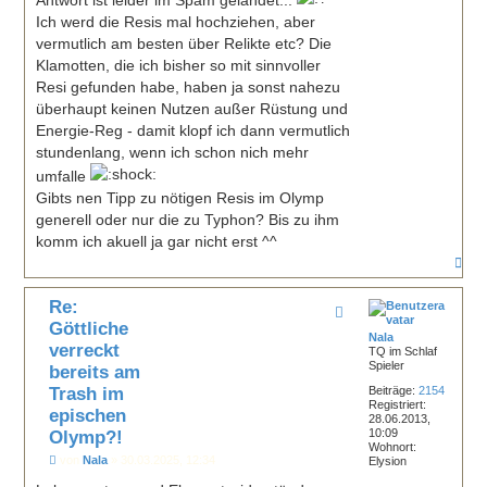
Ich werd die Resis mal hochziehen, aber
vermutlich am besten über Relikte etc? Die
Klamotten, die ich bisher so mit sinnvoller
Resi gefunden habe, haben ja sonst nahezu
überhaupt keinen Nutzen außer Rüstung und
Energie-Reg - damit klopf ich dann vermutlich
stundenlang, wenn ich schon nich mehr
umfalle
Gibts nen Tipp zu nötigen Resis im Olymp
generell oder nur die zu Typhon? Bis zu ihm
komm ich akuell ja gar nicht erst ^^
N
a
c
Re:
h
o
Göttliche
b
Nala
verreckt
e
TQ im Schlaf
Spieler
n
bereits am
Trash im
Beiträge:
2154
Registriert:
epischen
28.06.2013,
10:09
Olymp?!
Wohnort:
B
von
Nala
»
30.03.2025, 12:34
Elysion
e
i