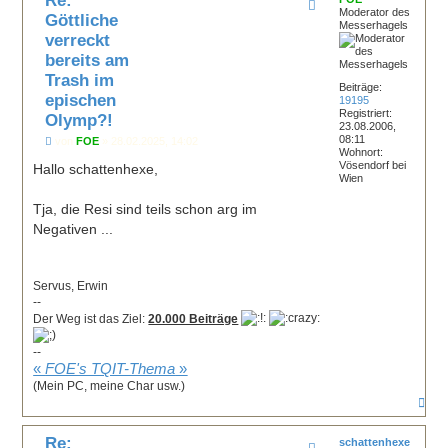
Moderator des
o
Göttliche
Messerhagels
b
verreckt
e
n
bereits am
Trash im
Beiträge:
epischen
19195
Registriert:
Olymp?!
23.08.2006,
08:11
B
von
FOE
»
28.02.2025, 14:02
Wohnort:
e
Vösendorf bei
i
Hallo schattenhexe,
Wien
t
r
a
Tja, die Resi sind teils schon arg im
g
Negativen ...
Servus, Erwin
--
Der Weg ist das Ziel:
20.000 Beiträge
--
«
FOE's TQIT-Thema
»
(Mein PC, meine Char usw.)
N
a
c
Re:
h
schattenhexe