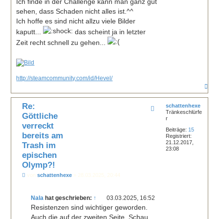
Ich finde in der Challenge kann man ganz gut
sehen, dass Schaden nicht alles ist.^^
Ich hoffe es sind nicht allzu viele Bilder
kaputt...
das scheint ja in letzter
Zeit recht schnell zu gehen...
http://steamcommunity.com/id/Hevel/
N
a
c
Re:
h
schattenhexe
Tränkeschlürfe
o
Göttliche
r
b
verreckt
e
Beiträge:
15
n
bereits am
Registriert:
21.12.2017,
Trash im
23:08
epischen
Olymp?!
B
von
schattenhexe
»
28.03.2025, 20:44
e
i
t
Nala
hat geschrieben:
↑
03.03.2025, 16:52
r
a
Resistenzen sind wichtiger geworden.
g
Auch die auf der zweiten Seite. Schau