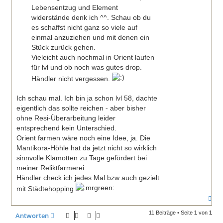
a
Lebensentzug und Element
g
widerstände denk ich ^^. Schau ob du
es schaffst nicht ganz so viele auf
einmal anzuziehen und mit denen ein
Stück zurück gehen.
Vieleicht auch nochmal in Orient laufen
für lvl und ob noch was gutes drop.
Händler nicht vergessen.
Ich schau mal. Ich bin ja schon lvl 58, dachte
eigentlich das sollte reichen - aber bisher
ohne Resi-Überarbeitung leider
entsprechend kein Unterschied.
Orient farmen wäre noch eine Idee, ja. Die
Mantikora-Höhle hat da jetzt nicht so wirklich
sinnvolle Klamotten zu Tage gefördert bei
meiner Reliktfarmerei.
Händler check ich jedes Mal bzw auch gezielt
mit Städtehopping
N
a
c
11 Beiträge • Seite
1
von
1
Antworten
h