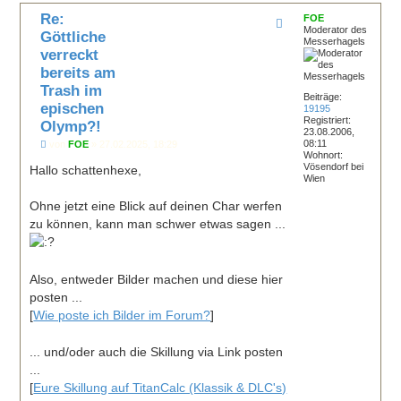
c
Re:
h
FOE
Moderator des
o
Göttliche
Messerhagels
b
verreckt
e
n
bereits am
Trash im
Beiträge:
epischen
19195
Registriert:
Olymp?!
23.08.2006,
08:11
B
von
FOE
»
27.02.2025, 18:29
Wohnort:
e
Vösendorf bei
i
Hallo schattenhexe,
Wien
t
r
a
Ohne jetzt eine Blick auf deinen Char werfen
g
zu können, kann man schwer etwas sagen ...
Also, entweder Bilder machen und diese hier
posten ...
[
Wie poste ich Bilder im Forum?
]
... und/oder auch die Skillung via Link posten
...
[
Eure Skillung auf TitanCalc (Klassik & DLC's)