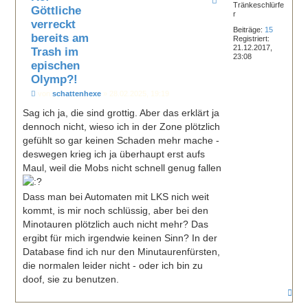
Tränkeschlürfe
o
Göttliche
r
b
verreckt
e
Beiträge:
15
n
bereits am
Registriert:
21.12.2017,
Trash im
23:08
epischen
Olymp?!
B
von
schattenhexe
»
28.02.2025, 19:19
e
i
Sag ich ja, die sind grottig. Aber das erklärt ja
t
dennoch nicht, wieso ich in der Zone plötzlich
r
a
gefühlt so gar keinen Schaden mehr mache -
g
deswegen krieg ich ja überhaupt erst aufs
Maul, weil die Mobs nicht schnell genug fallen
Dass man bei Automaten mit LKS nich weit
kommt, is mir noch schlüssig, aber bei den
Minotauren plötzlich auch nicht mehr? Das
ergibt für mich irgendwie keinen Sinn? In der
Database find ich nur den Minutaurenfürsten,
die normalen leider nicht - oder ich bin zu
doof, sie zu benutzen.
N
a