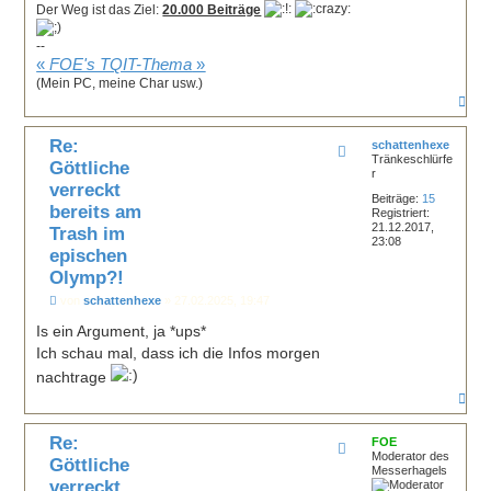
Der Weg ist das Ziel:
20.000 Beiträge
--
«
FOE's TQIT-Thema
»
(Mein PC, meine Char usw.)
N
a
c
Re:
h
schattenhexe
Tränkeschlürfe
o
Göttliche
r
b
verreckt
e
Beiträge:
15
n
bereits am
Registriert:
21.12.2017,
Trash im
23:08
epischen
Olymp?!
B
von
schattenhexe
»
27.02.2025, 19:47
e
i
Is ein Argument, ja *ups*
t
Ich schau mal, dass ich die Infos morgen
r
a
nachtrage
g
N
a
c
Re:
h
FOE
Moderator des
o
Göttliche
Messerhagels
b
verreckt
e