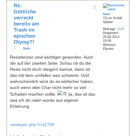
c
Re:
h
o
Göttliche
b
Nala
verreckt
e
TQ im Schlaf
Spieler
n
bereits am
Trash im
Beiträge:
2154
Registriert:
epischen
28.06.2013,
10:09
Olymp?!
Wohnort:
B
von
Nala
»
03.03.2025, 16:52
Elysion
e
i
Resistenzen sind wichtiger geworden. Auch
t
die auf der zweiten Seite. Schau ob du die
r
a
Resis nicht doch steigern kannst, dann ist
g
das mit dem umfallen was schwerer. Und
wahrscheinlich wirst du es einfacher haben,
auch wenn dein Char nicht mehr so viel
Schaden machen sollte.
Ja, das ist das
was ich dir raten würde aus eigener
Erfahrung.
viewtopic.php?t=12769