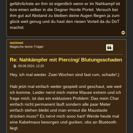
gefährlichste an ihm ist eigentlich wenn er im Nahkampf ist
bzw einen selber in die Gegner Horde Portet. Versuch bei
ihm gut auf Abstand zu bleiben deine Augen fliegen ja zum
glück weit genug und du hast den riesen Vorteil da du DoT
machst.
N
a
c
michimii
h
Magische Items-Träger
o
b
e
Re: Nahkämpfer mit Piercing/ Blutungsschaden
n
B
09.08.2024, 12:20
e
i
Hey, ich mal wieder. Zwei Wochen sind fast rum, schade!;)
t
r
a
Hab jetzt mal einfach weiter gespielt und geschaut, wie weit
g
ich komme. Leider nervt mich meine Mause extrem und ich
frage mich, ist das ein exklusives Problem: Das mein Char
einfach nicht permanent läuft sondern alle paar Meter
einfach stehen bleibt und man erneut die Maustaste
drücken muss? Es nervt mich sooo hart! Werde heute mal
eine Kabelmaus besorgen und gucken, obs an Bluetooth
liegt.