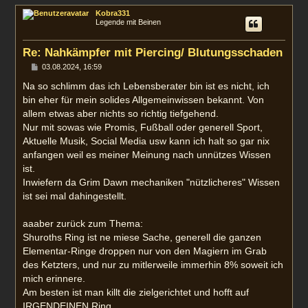
c
Kobra331
h
Legende mit Beinen
o
b
e
Re: Nahkämpfer mit Piercing/ Blutungsschaden
n
B
03.08.2024, 16:59
e
i
Na so schlimm das ich Lebensberater bin ist es nicht, ich
t
bin eher für mein solides Allgemeinwissen bekannt. Von
r
a
allem etwas aber nichts so richtig tiefgehend.
g
Nur mit sowas wie Promis, Fußball oder generell Sport,
Aktuelle Musik, Social Media usw kann ich halt so gar nix
anfangen weil es meiner Meinung nach unnützes Wissen
ist.
Inwiefern da Grim Dawn mechaniken "nützlicheres" Wissen
ist sei mal dahingestellt.
aaaber zurück zum Thema:
Shuroths Ring ist ne miese Sache, generell die ganzen
Elementar-Ringe droppen nur von den Magiern im Grab
des Ketzters, und nur zu mitlerweile immerhin 8% soweit ich
mich erinnere.
Am besten ist man killt die zielgerichtet und hofft auf
IRGENDEINEN Ring.