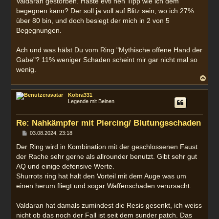
Valdaran gestorben. Haste evtl nen Tipp wie ich dem
begegnen kann? Der soll ja voll auf Blitz sein, wo ich 27%
über 80 bin, und doch besiegt der mich in 2 von 5
Begegnungen.
Ach und was hälst Du vom Ring "Mythische offene Hand der
Gabe"? 11% weniger Schaden scheint mir gar nicht mal so
wenig.
N
a
c
Kobra331
h
Legende mit Beinen
o
b
e
Re: Nahkämpfer mit Piercing/ Blutungsschaden
n
B
03.08.2024, 23:18
e
i
Der Ring wird in Kombination mit der geschlossenen Faust
t
der Rache sehr gerne als allrounder benutzt. Gibt sehr gut
r
a
AQ und einige defensive Werte.
g
Shurrots ring hat halt den Vorteil mit dem Auge was um
einen herum fliegt und sogar Waffenschaden verursacht.
Valdaran hat damals zumindest die Resis gesenkt, ich weiss
nicht ob das noch der Fall ist seit dem sunder patch. Das