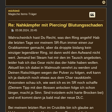
N
a
c
michimii
h
Magische Items-Träger
o
b
e
Re: Nahkämpfer mit Piercing/ Blutungsschaden
n
B
03.08.2024, 20:45
e
i
Wahrscheinlich hast Du Recht, was den Ring angeht! Hab
t
die letzten Tage vor meinem SR-Run immer einen zur
r
a
Grabkammer gemacht, aber da droppte bislang kein
g
einziger legendärer Ring, ist dann wohl den Aufwand nicht
wert. Jemand bei Steam hat mir den im Tausch angeboten,
leider hab ich das Gear nicht das der hätte haben wollen.
Aktuell bin ich dabei in Malmouth verehrt zu werden und
Deinen Ratschlägen wegen der Pulver zu folgen, evtl kann
ich ja dadurch noch etwas aus dem Char rauskitzeln.
Ansonsten schau ich, wie weit ich es im SR noch schaffe
(Deinem Tipp mit den Bossen anlocken folge ich schon
länger, macht ja Sinn. Sind trotzdem echt harte Brocken bei)
und evtl kommt dann ja bald mal der neue DLC.
Bei meinem letzten Run im Cruicible bin ich glaube an