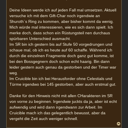
a
g
Deine Ideen werde ich auf jeden Fall mal umsetzen. Aktuell
versuche ich mit dem Gift-Char noch irgendwie an
Shuroth`s Ring zu kommen, aber bisher kommt da wenig.
Mich würde mal interessieren, wie es sich dann spielt. Ich
merke doch, dass schon eín Rüstungsteil nen durchaus
spürbaren Unterschied ausmacht.
Im SR bin ich gestern bis auf Stufe 50 vorgedrungen und
schaue mal, ob ich es heute auf 60 schaffe. Während ich
durch die einzelnen Fragmente doch ganz gut komme, ist
bei den Bossgegnern doch schon echt haarig. Bin dann
leider gestern auch genau da gestorben und der Timer war
weg.
Im Cruicible bin ich bei Herausforder ohne Celestials und
Türme irgendwo bei 145 gestorben, aber auch erstmal gut.
Danke für den Hinweis nicht mit allen CHarakteren im SR
von vorne zu beginnen. Irgendwie juckts da ja, aber ist echt
aufwendig und wird dann irgendwann zur Arbeit. Im
Cruicible mach ich das gelegentlich bewusst, aber da
vergeht die Zeit auch weniger schnell.
N
a