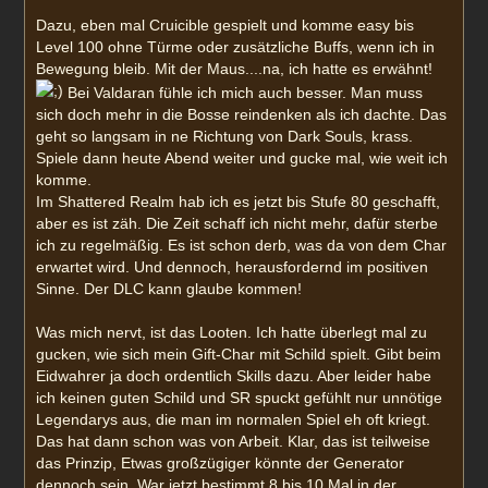
Dazu, eben mal Cruicible gespielt und komme easy bis
Level 100 ohne Türme oder zusätzliche Buffs, wenn ich in
Bewegung bleib. Mit der Maus....na, ich hatte es erwähnt!
Bei Valdaran fühle ich mich auch besser. Man muss
sich doch mehr in die Bosse reindenken als ich dachte. Das
geht so langsam in ne Richtung von Dark Souls, krass.
Spiele dann heute Abend weiter und gucke mal, wie weit ich
komme.
Im Shattered Realm hab ich es jetzt bis Stufe 80 geschafft,
aber es ist zäh. Die Zeit schaff ich nicht mehr, dafür sterbe
ich zu regelmäßig. Es ist schon derb, was da von dem Char
erwartet wird. Und dennoch, herausfordernd im positiven
Sinne. Der DLC kann glaube kommen!
Was mich nervt, ist das Looten. Ich hatte überlegt mal zu
gucken, wie sich mein Gift-Char mit Schild spielt. Gibt beim
Eidwahrer ja doch ordentlich Skills dazu. Aber leider habe
ich keinen guten Schild und SR spuckt gefühlt nur unnötige
Legendarys aus, die man im normalen Spiel eh oft kriegt.
Das hat dann schon was von Arbeit. Klar, das ist teilweise
das Prinzip, Etwas großzügiger könnte der Generator
dennoch sein. War jetzt bestimmt 8 bis 10 Mal in der