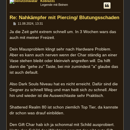
Kobra331
h
Legende mit Beinen
o
b
e
Re: Nahkämpfer mit Piercing/ Blutungsschaden
n
B
11.08.2024, 13:31
e
i
Ja die Zeit geht extrem schnell um. In 3 Wochen wars das
t
auch mit meiner Freizeit.
r
a
g
Dein Mausproblem klingt sehr nach Hardware Problem.
Aber es kann auch nerven wenn der Char ständig an einer
Vase stehen bleibt oder kleinvieh angreifen will. Da hilft
dann die "gehe zu" Taste, bei mir zumindest "a" glaube das
ist auch default.
Also Dark Souls Niveau hat es nicht erreicht. Dafür sind die
Gegner zu schnell Weg und man heilt sich zu schnell. Aber
hin und wieder ist die Ausweichtaste sehr Praktisch.
Shattered Realm 80 ist schon ziemlich Top Tier, da kannste
dir schon was drauf einbilden.
Den Gift Char hab ich ja schonmal mit Schild ausprobiert.