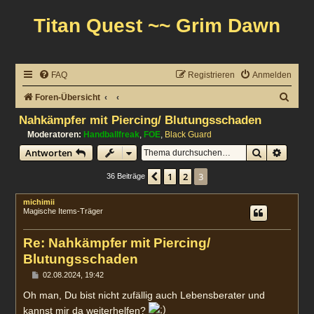
Titan Quest ~~ Grim Dawn
FAQ
Registrieren
Anmelden
S
Foren-Übersicht
u
Nahkämpfer mit Piercing/ Blutungsschaden
c
Moderatoren:
Handballfreak
,
FOE
,
Black Guard
Suche
Erweit
Antworten
h
e
1
2
3
Vorherige
36 Beiträge
michimii
Magische Items-Träger
Re: Nahkämpfer mit Piercing/
Blutungsschaden
B
02.08.2024, 19:42
e
i
Oh man, Du bist nicht zufällig auch Lebensberater und
t
kannst mir da weiterhelfen?
r