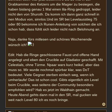
Grabkammer des Ketzers um die Magier zu besiegen, die
haben bislang genau 1 Mal einen lila-Ring gedroppt, leider
nicht den von Shuroth. Da komm ich dann ganz schnell in
nen Modus von, sinnlos.Und im SR bei Levelausstieg 75
oder 80 bekomme ich Runen-Anleitung von solchen die ich
schon hab, dass fühlt sich leider nicht nach Belohnung an.
Naja, danke fürs mitlesen und schönes Wochenende
wünsch ich!
Edit: Hab die Ringe geschlossene Faust und offene Hand
angelegt und eben den Crucible auf Gladiator geschafft. Mit
Celestials, ohne Türme. Npaar wars kurz heikel, aber das
muss so. Mir wurde nochmal spürbar klar, was DoT
bedeutet. Viele Gegner sterben einfach weg, wenn ich
umherlaufe! Das ist schon cool. Gibts eigentlich ein Level
beim Crucible, was seitens der Community besonders
empfohlen wird? Hab es jetzt im Waldhain gemacht.
Heute Abend gehts dann mal in den SR, mal gucken wie
weit nach Level 80 ich es noch bringe.
N
a
c