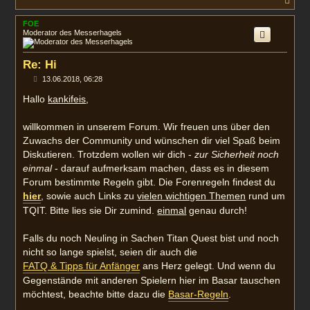
N
g
a
c
FOE
h
Moderator des Messerhagels
o
b
e
Re: Hi
n
B
13.06.2018, 06:28
e
i
Hallo
kankifeis
,
t
r
a
willkommen in unserem Forum. Wir freuen uns über den
g
Zuwachs der Community und wünschen dir viel Spaß beim
Diskutieren. Trotzdem wollen wir dich -
zur Sicherheit noch
einmal
- darauf aufmerksam machen, dass es in diesem
Forum bestimmte Regeln gibt. Die Forenregeln findest du
hier
, sowie auch Links zu
vielen wichtigen Themen
rund um
TQIT. Bitte lies sie Dir zumind.
einmal
genau durch!
Falls du noch Neuling in Sachen Titan Quest bist und noch
nicht so lange spielst, seien dir auch die
FATQ & Tipps für Anfänger
ans Herz gelegt. Und wenn du
Gegenstände mit anderen Spielern hier im Basar tauschen
möchtest, beachte bitte dazu die
Basar-Regeln
.