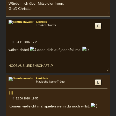
Würde mich über Mitspieler freun.
Gruß Christian
N
a
c
Giorgas
h
Tränkeschlürfer
o
b
e
n
B
04.11.2016, 17:25
e
i
währe dabei
adde dich auf jedenfall mal
t
r
a
g
NOOB AUS LEIDENSCHAFT ;P
N
a
c
kankifeis
h
Magische Items-Träger
o
b
e
Hi
n
B
12.06.2018, 19:56
e
i
Können vielleicht mal spielen wenn du noch willst.
t
r
a