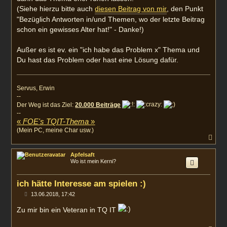
(Siehe hierzu bitte auch
diesen Beitrag von mir
, den Punkt
"Bezüglich Antworten in/und Themen, wo der letzte Beitrag
schon ein gewisses Alter hat!" - Danke!)
Außer es ist ev. ein "ich habe das Problem x" Thema und
Du hast das Problem oder hast eine Lösung dafür.
Servus, Erwin
--
Der Weg ist das Ziel:
20.000 Beiträge
--
«
FOE's TQIT-Thema
»
(Mein PC, meine Char usw.)
N
a
c
Apfelsaft
h
Wo ist mein Kerni?
o
b
e
ich hätte Interesse am spielen :)
n
B
13.06.2018, 17:42
e
i
Zu mir bin ein Veteran in TQ IT
t
r
a