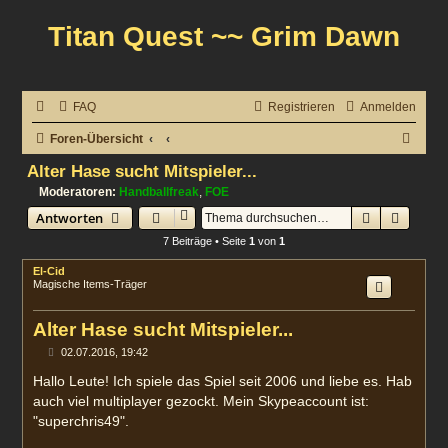
Titan Quest ~~ Grim Dawn
FAQ
Registrieren
Anmelden
S
Foren-Übersicht
u
Alter Hase sucht Mitspieler...
c
Moderatoren:
Handballfreak
,
FOE
Suche
Erweit
Antworten
h
7 Beiträge • Seite
1
von
1
e
El-Cid
Magische Items-Träger
Alter Hase sucht Mitspieler...
B
02.07.2016, 19:42
e
i
Hallo Leute! Ich spiele das Spiel seit 2006 und liebe es. Hab
t
auch viel multiplayer gezockt. Mein Skypeaccount ist:
r
a
"superchris49".
g