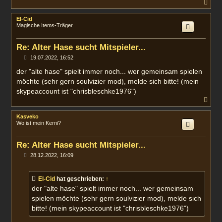
N
g
a
c
El-Cid
h
Magische Items-Träger
o
b
e
Re: Alter Hase sucht Mitspieler...
n
B
19.07.2022, 16:52
e
i
der "alte hase" spielt immer noch... wer gemeinsam spielen
t
möchte (sehr gern soulvizier mod), melde sich bitte! (mein
r
a
skypeaccount ist "chrisbleschke1976")
g
N
a
c
Kasveko
h
Wo ist mein Kerni?
o
b
e
Re: Alter Hase sucht Mitspieler...
n
B
28.12.2022, 16:09
e
i
t
El-Cid
hat geschrieben:
↑
r
a
der "alte hase" spielt immer noch... wer gemeinsam
g
spielen möchte (sehr gern soulvizier mod), melde sich
bitte! (mein skypeaccount ist "chrisbleschke1976")