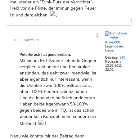
mal wieder ein "Stink-Furz der Vernichter"-
Held vor die Flinte, der immun gegen Feuer
ist und dergleichen.
N
a
c
h
o
B
von
Kobra331
»
21.12.2011, 15:54
b
Kobra331
e
e
Legende mit
i
Beinen
n
t
Peterlerock hat geschrieben:
r
Beiträge:
990
a
Mit einem Erd-Gauner lebende Gegner
Registriert:
g
13.02.2011,
vergiften und untote und Konstrukte
22:31
anzünden, das geht zwar irgendwie, ist
aber eigentlich nur interessant, wenn
die Untoten zwar 100% Giftresistenz,
aber -100% Feuerresistenz haben...
Und die lebenden natürlich andersrum.
Haben beide irgendwann 50-100%
gegen beides wie in TQ, ist das schon
wieder kein Konzept mehr, sondern ein
Müllheld.
Nanu wie konnte mir der Beitrag denn