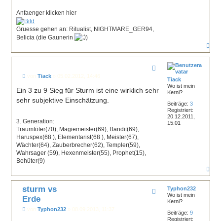
Anfaenger klicken hier
Gruesse gehen an: Ritualist, NIGHTMARE_GER94,
Belicia (die Gaunerin
)
N
a
c
h
o
B
von
Tiack
»
05.02.2012, 14:46
b
Tiack
e
e
Wo ist mein
i
Ein 3 zu 9 Sieg für Sturm ist eine wirklich sehr
Kerni?
n
t
sehr subjektive Einschätzung.
r
Beiträge:
3
a
Registriert:
g
20.12.2011,
3. Generation:
15:01
Traumtöter(70), Magiemeister(69), Bandit(69),
Haruspex(68 ), Elementarist(68 ), Meister(67),
Wächter(64), Zauberbrecher(62), Templer(59),
Wahrsager (59), Hexenmeister(55), Prophet(15),
Behüter(9)
N
a
c
sturm vs
h
Typhon232
Wo ist mein
o
Erde
Kerni?
b
B
e
von
Typhon232
»
08.09.2013, 11:37
Beiträge:
9
e
n
Registriert: