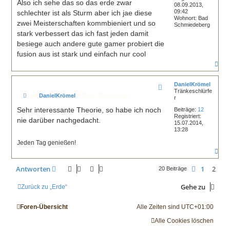
i
Also ich sehe das so das erde zwar
08.09.2013,
t
09:42
schlechter ist als Sturm aber ich jae diese
r
Wohnort:
Bad
a
zwei Meisterschaften kommbieniert und so
Schmiedeberg
g
stark verbessert das ich fast jeden damit
besiege auch andere gute gamer probiert die
fusion aus ist stark und einfach nur cool
N
a
c
h
DanielKrömel
Tränkeschlürfe
o
B
von
DanielKrömel
»
29.07.2014, 09:16
r
b
e
e
i
Sehr interessante Theorie, so habe ich noch
Beiträge:
12
n
t
Registriert:
nie darüber nachgedacht.
r
15.07.2014,
a
13:28
g
Jeden Tag genießen!
N
a
c
Antworten
1
2
Vorherige
20 Beiträge
h
o
Gehe zu
b
Zurück zu „Erde“
e
n
Foren-Übersicht
Alle Zeiten sind
UTC+01:00
Alle Cookies löschen