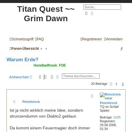
Titan Quest ~~
Suche
Erweiterte Suche
Grim Dawn
Schnellzugriff
FAQ
Registrieren
Anmelden
S
Foren-Übersicht
u
Warum Erde?
c
Moderatoren:
Handballfreak
,
FOE
h
Suche
Erweiterte Suche
Antworten
e
1
2
Vorherige
20 Beiträge
B
von
Peterlerock
»
08.11.2011, 12:38
Peterlerock
e
TQ im Schlaf
i
Ist ja nicht wirklich meine Idee, sondern
Spieler
t
strunzendumm von Diablo2 geklaut.
r
Beiträge:
3185
a
Registriert:
g
29.08.2008,
Da kommt einem Feuermagier doch immer
01:34