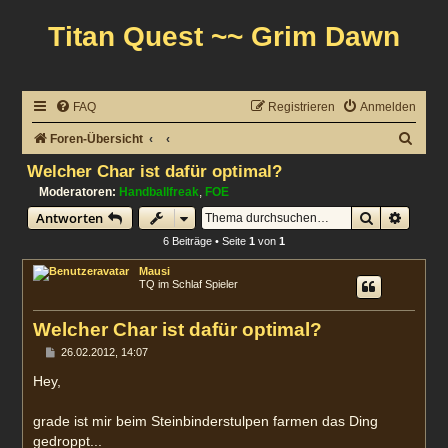
Titan Quest ~~ Grim Dawn
FAQ
Registrieren
Anmelden
S
Foren-Übersicht
u
Welcher Char ist dafür optimal?
c
Moderatoren:
Handballfreak
,
FOE
Suche
Erweit
Antworten
h
6 Beiträge • Seite
1
von
1
e
Mausi
TQ im Schlaf Spieler
Welcher Char ist dafür optimal?
B
26.02.2012, 14:07
e
i
Hey,
t
r
a
grade ist mir beim Steinbinderstulpen farmen das Ding
g
gedroppt...