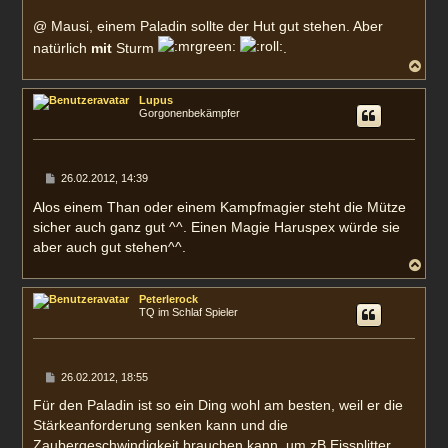
@ Mausi, einem Paladin sollte der Hut gut stehen. Aber
natürlich
mit
Sturm
.
N
a
c
Lupus
h
Gorgonenbekämpfer
o
b
e
n
B
26.02.2012, 14:39
e
i
Alos einem Than oder einem Kampfmagier steht die Mütze
t
sicher auch ganz gut ^^. Einen Magie Haruspex würde sie
r
a
aber auch gut stehen^^.
g
N
a
c
Peterlerock
h
TQ im Schlaf Spieler
o
b
e
n
B
26.02.2012, 18:55
e
i
Für den Paladin ist so ein Ding wohl am besten, weil er die
t
Stärkeanforderung senken kann und die
r
a
Zaubergeschwindigkeit brauchen kann, um zB Eissplitter