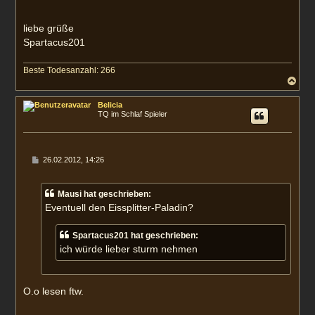
liebe grüße
Spartacus201
Beste Todesanzahl: 266
N
a
c
Belicia
h
TQ im Schlaf Spieler
o
b
e
n
B
26.02.2012, 14:26
e
i
t
Mausi hat geschrieben:
r
a
Eventuell den Eissplitter-Paladin?
g
Spartacus201 hat geschrieben:
ich würde lieber sturm nehmen
O.o lesen ftw.