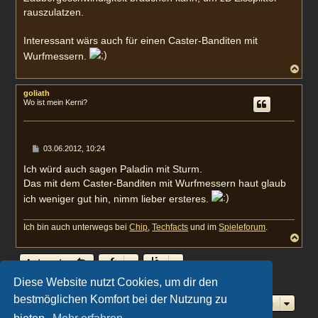
g
rauszulatzen.
Interessant wärs auch für einen Caster-Banditen mit
Wurfmessern.
N
a
c
goliath
h
Wo ist mein Kerni?
o
b
e
n
B
03.06.2012, 10:24
e
i
Ich würd auch sagen Paladin mit Sturm.
t
Das mit dem Caster-Banditen mit Wurfmessern haut glaub
r
a
ich weniger gut hin, nimm lieber ersteres.
g
Ich bin auch unterwegs bei
Chip
,
Techfacts
und im
Spieleforum
.
N
a
c
Antworten
h
o
6 Beiträge • Seite
1
von
1
Diese Website nutzt Cookies, um dir den
b
e
bestmöglichen Komfort bei der Nutzung zu
Gehe zu
n