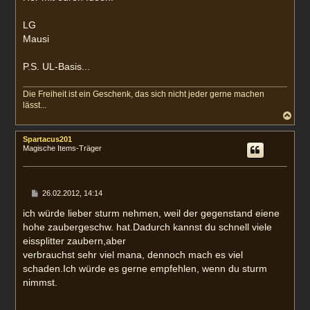
LG
Mausi
P.S. UL-Basis...
Die Freiheit ist ein Geschenk, das sich nicht jeder gerne machen
lässt...
N
a
c
Spartacus201
h
Magische Items-Träger
o
b
e
n
B
26.02.2012, 14:14
e
i
ich würde lieber sturm nehmen, weil der gegenstand eiene
t
hohe zaubergeschw. hat.Dadurch kannst du schnell viele
r
a
eissplitter zaubern,aber
g
verbrauchst sehr viel mana, dennoch mach es viel
schaden.Ich würde es gerne empfehlen, wenn du sturm
nimmst.