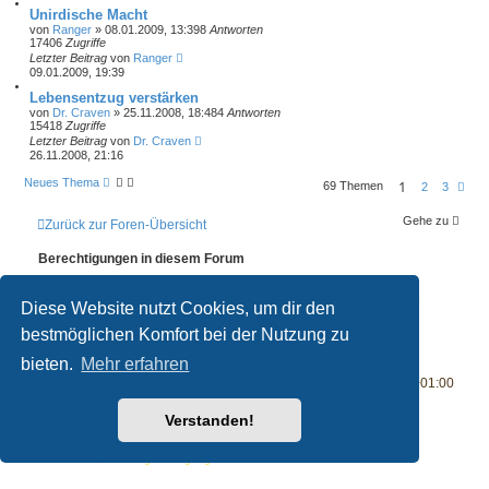
Unirdische Macht
von
Ranger
» 08.01.2009, 13:39
8
Antworten
17406
Zugriffe
Letzter Beitrag
von
Ranger
09.01.2009, 19:39
Lebensentzug verstärken
von
Dr. Craven
» 25.11.2008, 18:48
4
Antworten
15418
Zugriffe
Letzter Beitrag
von
Dr. Craven
26.11.2008, 21:16
Neues Thema
1
69 Themen
N
2
3
ä
c
Gehe zu
Zurück zur Foren-Übersicht
h
s
t
Berechtigungen in diesem Forum
e
Du darfst
keine
neuen Themen in diesem Forum erstellen.
Du darfst
keine
Antworten zu Themen in diesem Forum erstellen.
Diese Website nutzt Cookies, um dir den
Du darfst deine Beiträge in diesem Forum
nicht
ändern.
Du darfst deine Beiträge in diesem Forum
nicht
löschen.
bestmöglichen Komfort bei der Nutzung zu
bieten.
Mehr erfahren
Foren-Übersicht
Alle Zeiten sind
UTC+01:00
Verstanden!
Powered by
phpBB
® Forum Software © phpBB Limited
Deutsche Übersetzung durch
phpBB.de
Datenschutz
|
Nutzungsbedingungen