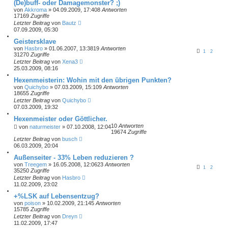
(De)buff- oder Damagemonster? ;)
von
Akkroma
» 04.09.2009, 17:40
8
Antworten
17169
Zugriffe
Letzter Beitrag
von
Bautz
07.09.2009, 05:30
Geistersklave
von
Hasbro
» 01.06.2007, 13:38
19
Antworten
1
2
31270
Zugriffe
Letzter Beitrag
von
Xena3
25.03.2009, 08:16
Hexenmeisterin: Wohin mit den übrigen Punkten?
von
Quichybo
» 07.03.2009, 15:10
9
Antworten
18655
Zugriffe
Letzter Beitrag
von
Quichybo
07.03.2009, 19:32
Hexenmeister oder Göttlicher.
10
Antworten
von
naturmeister
» 07.10.2008, 12:04
19674
Zugriffe
Letzter Beitrag
von
busch
06.03.2009, 20:04
Außenseiter - 33% Leben reduzieren ?
von
Treegem
» 16.05.2008, 12:06
23
Antworten
1
2
35250
Zugriffe
Letzter Beitrag
von
Hasbro
11.02.2009, 23:02
+%LSK auf Lebensentzug?
von
poison
» 10.02.2009, 21:14
5
Antworten
15785
Zugriffe
Letzter Beitrag
von
Dreyn
11.02.2009, 17:47