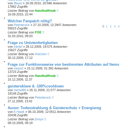
von
Mausi
» 16.09.2010, 20:58
6
Antworten
17862
Zugriffe
Letzter Beitrag
von
Handballfreak
16.09.2010, 22:44
Welcher Fanpatch nötig?
von
Peterlerock
» 27.10.2009, 12:28
47
Antworten
1
2
3
4
59023
Zugriffe
Letzter Beitrag
von
FOE
31.03.2010, 09:03
Frage zu Untotenfertigkeiten
von
mkdsf
» 28.12.2009, 19:57
5
Antworten
15627
Zugriffe
Letzter Beitrag
von
Hütchen
30.12.2009, 17:12
Frage zur Funktionsweise von bestimmten Attributen auf Items
von
vision2
» 15.12.2009, 01:39
2
Antworten
13723
Zugriffe
Letzter Beitrag
von
Handballfreak
15.12.2009, 11:37
geistersklave & -100%cooldown
von
michel90
» 26.11.2009, 21:57
7
Antworten
18149
Zugriffe
Letzter Beitrag
von
Peterlerock
27.11.2009, 13:42
Auren: Todesstrahlung & Geisterschutz + Energiereg
von
E.Hawk
» 06.10.2009, 12:05
11
Antworten
20438
Zugriffe
Letzter Beitrag
von
Dreyn
08.10.2009, 09:19