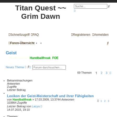
Titan Quest ~~
S
u
E
c
r
Grim Dawn
h
w
e
e
i
t
e
r
Schnellzugriff
FAQ
Registrieren
Anmelden
t
e
S
S
Foren-Übersicht
u
c
u
h
Geist
e
c
Moderatoren:
Handballfreak
,
FOE
h
S
E
Neues Thema
u
r
e
1
69 Themen
c
w
N
2
3
h
e
ä
e
i
c
Bekanntmachungen
t
h
Antworten
e
s
Zugriffe
r
t
Letzter Beitrag
t
e
e
Lexikon der Geist-Meisterschaft und ihrer Fähigkeiten
S
von
Handballfreak
» 17.03.2009, 13:37
44
Antworten
u
1
2
3
103864
Zugriffe
c
Letzter Beitrag
von
Lacya
h
14.07.2015, 19:10
e
Themen