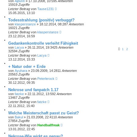
von
Ajdurin
» 17.10.2008, 10:59
5
Antworten
15919
Zugriffe
Letzter Beitrag
von
Tause1231
15.05.2015, 13:10
Todesstrahlung (positiv) verbuggt?
von
klasperstanze
» 18.12.2014, 08:28
7
Antworten
16021
Zugriffe
Letzter Beitrag
von
klasperstanze
23.12.2014, 16:59
Gedankenkontrolle verleiht Fähigkeit
von
Lacya
» 26.11.2014, 19:34
25
Antworten
1
2
32594
Zugriffe
Letzter Beitrag
von
Lacya
13.12.2014, 15:33
+ Natur oder + Erde
von
Ayuhara
» 23.09.2009, 14:28
11
Antworten
20563
Zugriffe
Letzter Beitrag
von
Peterlerock
30.12.2012, 09:35
Nekrose und fanpatch 1.17
von
fatzke
» 22.11.2012, 13:59
2
Antworten
13467
Zugriffe
Letzter Beitrag
von
fatzke
22.11.2012, 15:40
Welche Meisterschaft passt zu Geist?
von
Bakul
» 21.03.2008, 22:41
10
Antworten
27854
Zugriffe
Letzter Beitrag
von
Handballfreak
13.01.2012, 22:45
Nekrose-Wie wirkt es genau?