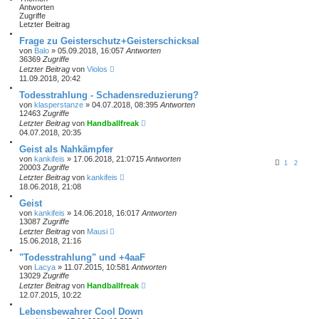
Antworten
Zugriffe
Letzter Beitrag
Frage zu Geisterschutz+Geisterschicksal
von
Balo
» 05.09.2018, 16:05
7
Antworten
36369
Zugriffe
Letzter Beitrag
von
Violos
11.09.2018, 20:42
Todesstrahlung - Schadensreduzierung?
von
klasperstanze
» 04.07.2018, 08:39
5
Antworten
12463
Zugriffe
Letzter Beitrag
von
Handballfreak
04.07.2018, 20:35
Geist als Nahkämpfer
von
kankifeis
» 17.06.2018, 21:07
15
Antworten
1
2
20003
Zugriffe
Letzter Beitrag
von
kankifeis
18.06.2018, 21:08
Geist
von
kankifeis
» 14.06.2018, 16:01
7
Antworten
13087
Zugriffe
Letzter Beitrag
von
Mausi
15.06.2018, 21:16
"Todesstrahlung" und +4aaF
von
Lacya
» 11.07.2015, 10:58
1
Antworten
13029
Zugriffe
Letzter Beitrag
von
Handballfreak
12.07.2015, 10:22
Lebensbewahrer Cool Down