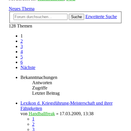
Neues Thema
Erweiterte Suche
Suche
128 Themen
1
2
3
4
5
6
Nächste
Bekanntmachungen
Antworten
Zugriffe
Letzter Beitrag
Lexikon d. Kriegsführung-Meisterschaft und ihrer
Fähigkeiten
von
Handballfreak
» 17.03.2009, 13:38
1
2
3