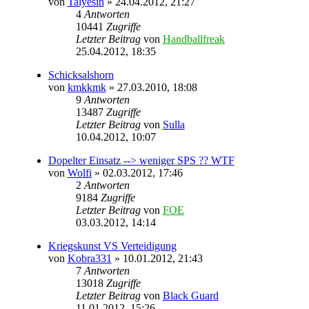
von
Talyesin
» 24.04.2012, 21:27
4
Antworten
10441
Zugriffe
Letzter Beitrag
von
Handballfreak
25.04.2012, 18:35
Schicksalshorn
von
kmkkmk
» 27.03.2010, 18:08
9
Antworten
13487
Zugriffe
Letzter Beitrag
von
Sulla
10.04.2012, 10:07
Dopelter Einsatz --> weniger SPS ?? WTF
von
Wolfi
» 02.03.2012, 17:46
2
Antworten
9184
Zugriffe
Letzter Beitrag
von
FOE
03.03.2012, 14:14
Kriegskunst VS Verteidigung
von
Kobra331
» 10.01.2012, 21:43
7
Antworten
13018
Zugriffe
Letzter Beitrag
von
Black Guard
11.01.2012, 15:26