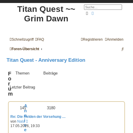
Titan Quest ~~
Suche
Erweiterte Suche
Grim Dawn
Schnellzugriff
FAQ
Registrieren
Anmelden
S
Foren-Übersicht
u
Titan Quest - Anniversary Edition
c
h
F
Themen
Beiträge
o
e
r
Letzter Beitrag
u
m
A
141
3180
n
n
Re: Die Helden der Vorsehung …
i
N
von
Nala
v
e
17.05.2026, 19:33
u
e