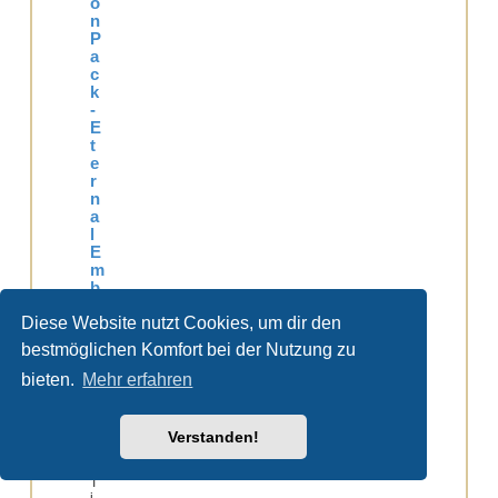
o
n
P
a
c
k
-
E
t
e
r
n
a
l
E
m
b
e
Diese Website nutzt Cookies, um dir den
r
s
bestmöglichen Komfort bei der Nutzung zu
T
h
bieten.
Mehr erfahren
e
m
e
Verstanden!
n
z
u
T