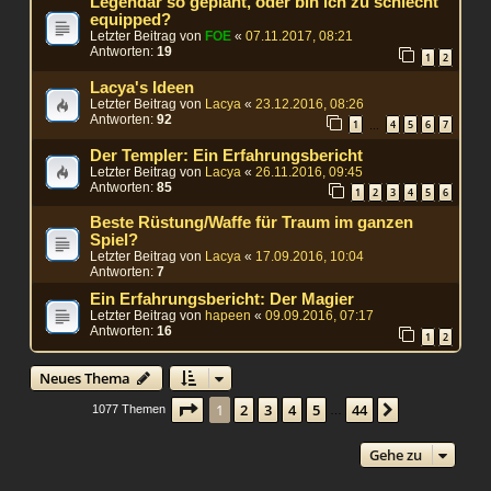
Legendär so geplant, oder bin ich zu schlecht
equipped?
Letzter Beitrag von
FOE
«
07.11.2017, 08:21
Antworten:
19
1
2
Lacya's Ideen
Letzter Beitrag von
Lacya
«
23.12.2016, 08:26
Antworten:
92
1
4
5
6
7
…
Der Templer: Ein Erfahrungsbericht
Letzter Beitrag von
Lacya
«
26.11.2016, 09:45
Antworten:
85
1
2
3
4
5
6
Beste Rüstung/Waffe für Traum im ganzen
Spiel?
Letzter Beitrag von
Lacya
«
17.09.2016, 10:04
Antworten:
7
Ein Erfahrungsbericht: Der Magier
Letzter Beitrag von
hapeen
«
09.09.2016, 07:17
Antworten:
16
1
2
Neues Thema
Seite
1
von
44
1
2
3
4
5
44
Nächste
1077 Themen
…
Gehe zu