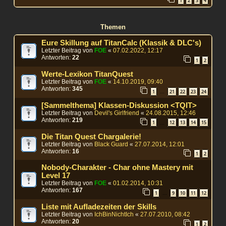
1
2
3
4
Themen
Eure Skillung auf TitanCalc (Klassik & DLC's)
Letzter Beitrag von
FOE
«
07.02.2022, 12:17
Antworten:
22
1
2
Werte-Lexikon TitanQuest
Letzter Beitrag von
FOE
«
14.10.2019, 09:40
Antworten:
345
1
21
22
23
24
…
[Sammelthema] Klassen-Diskussion <TQIT>
Letzter Beitrag von
Devil's Girlfriend
«
24.08.2015, 12:46
Antworten:
219
1
12
13
14
15
…
Die Titan Quest Chargalerie!
Letzter Beitrag von
Black Guard
«
27.07.2014, 12:01
Antworten:
16
1
2
Nobody-Charakter - Char ohne Mastery mit
Level 17
Letzter Beitrag von
FOE
«
01.02.2014, 10:31
Antworten:
167
1
9
10
11
12
…
Liste mit Aufladezeiten der Skills
Letzter Beitrag von
IchBinNichtIch
«
27.07.2010, 08:42
Antworten:
20
1
2