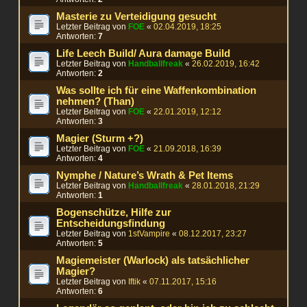
Masterie zu Verteidigung gesucht
Letzter Beitrag von
FOE
«
02.04.2019, 18:25
Antworten:
7
Life Leech Build/ Aura damage Build
Letzter Beitrag von
Handballfreak
«
26.02.2019, 16:42
Antworten:
2
Was sollte ich für eine Waffenkombination
nehmen? (Than)
Letzter Beitrag von
FOE
«
22.01.2019, 12:12
Antworten:
3
Magier (Sturm +?)
Letzter Beitrag von
FOE
«
21.09.2018, 16:39
Antworten:
4
Nymphe / Nature’s Wrath & Pet Items
Letzter Beitrag von
Handballfreak
«
28.01.2018, 21:29
Antworten:
1
Bogenschütze, Hilfe zur
Entscheidungsfindung
Letzter Beitrag von
1stVampire
«
08.12.2017, 23:27
Antworten:
5
Magiemeister (Warlock) als tatsächlicher
Magier?
Letzter Beitrag von
Iftik
«
07.11.2017, 15:16
Antworten:
6