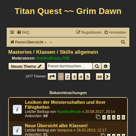
Titan Quest ~~ Grim Dawn
FAQ
Registrieren
Anmelden
S
Foren-Übersicht
u
Masteries / Klassen / Skills allgemein
c
Moderatoren:
Handballfreak
,
FOE
Suche
Erweiterte Suc
Neues Thema
h
e
Seite
1
von
44
1
2
3
4
5
44
Nächste
1077 Themen
…
Bekanntmachungen
Lexikon der Meisterschaften und ihrer
Fähigkeiten
Letzter Beitrag von
Handballfreak
«
20.08.2017, 20:14
Antworten:
68
1
2
3
4
5
Neue Übersicht aller Klassen!
Letzter Beitrag von
Vanqorus
«
26.03.2013, 12:17
Antworten:
51