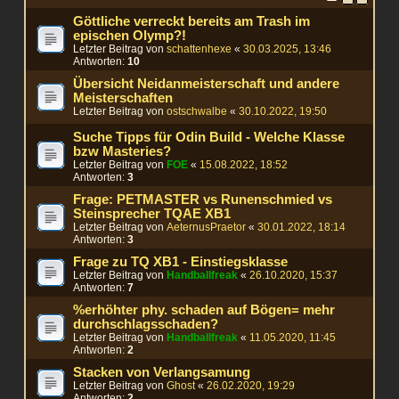
Göttliche verreckt bereits am Trash im
epischen Olymp?!
Letzter Beitrag von
schattenhexe
«
30.03.2025, 13:46
Antworten:
10
Übersicht Neidanmeisterschaft und andere
Meisterschaften
Letzter Beitrag von
ostschwalbe
«
30.10.2022, 19:50
Suche Tipps für Odin Build - Welche Klasse
bzw Masteries?
Letzter Beitrag von
FOE
«
15.08.2022, 18:52
Antworten:
3
Frage: PETMASTER vs Runenschmied vs
Steinsprecher TQAE XB1
Letzter Beitrag von
AeternusPraetor
«
30.01.2022, 18:14
Antworten:
3
Frage zu TQ XB1 - Einstiegsklasse
Letzter Beitrag von
Handballfreak
«
26.10.2020, 15:37
Antworten:
7
%erhöhter phy. schaden auf Bögen= mehr
durchschlagsschaden?
Letzter Beitrag von
Handballfreak
«
11.05.2020, 11:45
Antworten:
2
Stacken von Verlangsamung
Letzter Beitrag von
Ghost
«
26.02.2020, 19:29
Antworten:
2