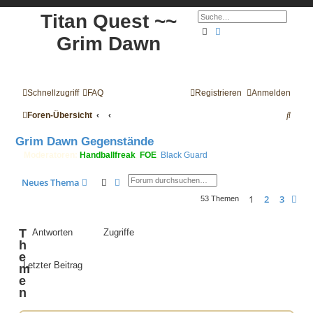
Titan Quest ~~
Suche
Erweiterte Suche
Grim Dawn
Schnellzugriff
FAQ
Registrieren
Anmelden
S
Foren-Übersicht
u
Grim Dawn Gegenstände
c
Moderatoren:
Handballfreak
,
FOE
,
Black Guard
h
Suche
Erweiterte Suche
Neues Thema
e
1
2
3
Nä
53 Themen
T
Antworten
Zugriffe
h
e
Letzter Beitrag
m
e
n