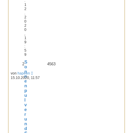
.
1
2
.
2
0
2
0
,
1
9
:
5
9
S
2
4563
o
n
von
hapeen
n
15.10.2020, 11:57
e
n
p
u
l
v
e
r
u
n
d