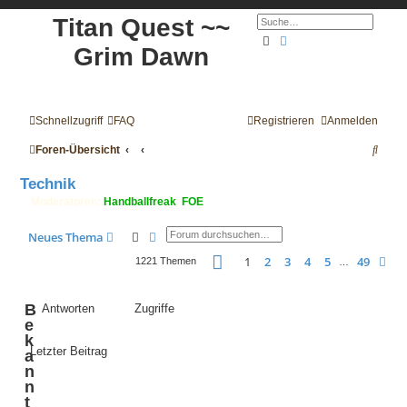
Titan Quest ~~
Suche
Erweiterte Suche
Grim Dawn
Schnellzugriff
FAQ
Registrieren
Anmelden
S
Foren-Übersicht
u
Technik
c
Moderatoren:
Handballfreak
,
FOE
h
Suche
Erweiterte Suche
Neues Thema
e
Seite
1
von
49
1
2
3
4
5
49
Nä
1221 Themen
…
B
Antworten
Zugriffe
e
k
Letzter Beitrag
a
n
n
t