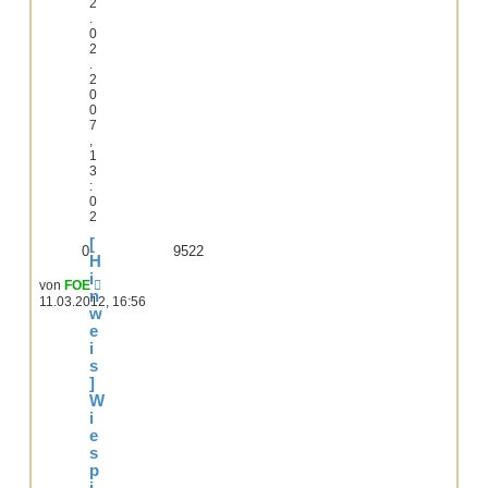
2
.
0
2
.
2
0
0
7
,
1
3
:
0
2
[
0
9522
H
i
von
FOE
n
11.03.2012, 16:56
w
e
i
s
]
W
i
e
s
p
i