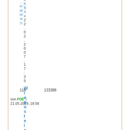
…
K
67
B
68
A
69
»
70
2
71
2
.
0
2
.
2
0
0
7
,
1
7
:
3
5
W
118
133388
i
e
von
FOE
p
21.05.2019, 18:58
o
s
t
e
i
c