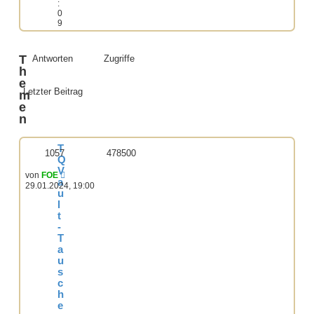
:
0
9
T
Antworten
Zugriffe
h
e
Letzter Beitrag
m
e
n
T
1057
478500
Q
V
von
FOE
a
29.01.2024, 19:00
u
l
t
-
T
a
u
s
c
h
e