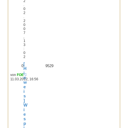
2
.
0
2
.
2
0
0
7
,
1
3
:
0
2
[
0
9529
H
i
von
FOE
n
11.03.2012, 16:56
w
e
i
s
]
W
i
e
s
p
i