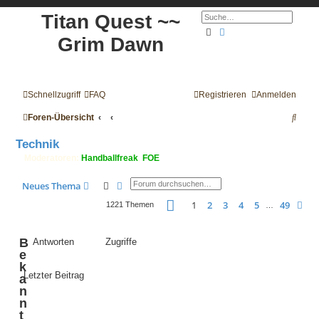
Titan Quest ~~
Suche
Erweiterte Suche
Grim Dawn
Schnellzugriff
FAQ
Registrieren
Anmelden
S
Foren-Übersicht
u
Technik
c
Moderatoren:
Handballfreak
,
FOE
h
Suche
Erweiterte Suche
Neues Thema
e
Seite
1
von
49
1
2
3
4
5
49
Nä
1221 Themen
…
B
Antworten
Zugriffe
e
k
Letzter Beitrag
a
n
n
t