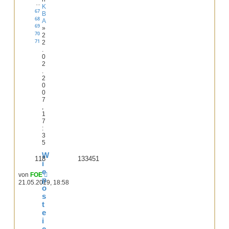
…
K
67
B
68
A
69
»
70
2
71
2
.
0
2
.
2
0
0
7
,
1
7
:
3
5
W
118
133451
i
e
von
FOE
p
21.05.2019, 18:58
o
s
t
e
i
c