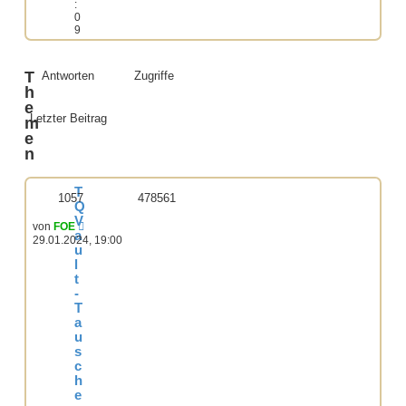
:
0
9
T
Antworten
Zugriffe
h
e
Letzter Beitrag
m
e
n
T
1057
478561
Q
V
von
FOE
a
29.01.2024, 19:00
u
l
t
-
T
a
u
s
c
h
e