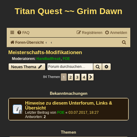
Titan Quest ~~ Grim Dawn
FAQ
Registrieren
Anmelden
S
Foren-Übersicht
u
Meisterschafts-Modifikationen
c
Moderatoren:
Handballfreak
,
FOE
Suche
Erweiterte Suc
Neues Thema
h
e
1
2
3
4
Nächste
84 Themen
Bekanntmachungen
Hinweise zu diesem Unterforum, Links &
Übersicht
Letzter Beitrag von
FOE
«
03.07.2017, 18:27
Antworten:
2
Themen