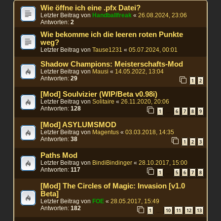
Wie öffne ich eine .pfx Datei?
Letzter Beitrag von
Handballfreak
«
26.08.2024, 23:06
Antworten:
2
Wie bekomme ich die leeren roten Punkte
weg?
Letzter Beitrag von
Tause1231
«
05.07.2024, 00:01
Shadow Champions: Meisterschafts-Mod
Letzter Beitrag von
Mausi
«
14.05.2022, 13:04
Antworten:
29
1
2
[Mod] Soulvizier (WIP/Beta v0.98i)
Letzter Beitrag von
Solitaire
«
26.11.2020, 20:06
Antworten:
128
1
6
7
8
9
…
[Mod] ASYLUMSMOD
Letzter Beitrag von
Magentus
«
03.03.2018, 14:35
Antworten:
38
1
2
3
Paths Mod
Letzter Beitrag von
BindiBindinger
«
28.10.2017, 15:00
Antworten:
117
1
5
6
7
8
…
[Mod] The Circles of Magic: Invasion [v1.0
Beta]
Letzter Beitrag von
FOE
«
28.05.2017, 15:49
Antworten:
182
1
10
11
12
13
…