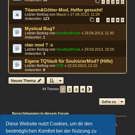
1
2
3
4
5
Titanen&Götter-Mod, Helfer gesucht!
Letzter Beitrag von
Mausi
«
27.08.2013, 11:29
Antworten:
123
1
6
7
8
9
…
Mystical Bug?
Letzter Beitrag von
Handballfreak
«
28.04.2013, 11:30
Antworten:
1
clan mod ? :s
Letzter Beitrag von
Handballfreak
«
29.03.2013, 20:26
Antworten:
3
Eigene TQVault für SoulvizierMod? (Hilfe)
Letzter Beitrag von
FOE
«
22.03.2013, 12:10
Antworten:
8
Neues Thema
1
2
3
4
Nächste
84 Themen
Gehe zu
Berechtigungen in diesem Forum
Du darfst
keine
neuen Themen in diesem Forum erstellen.
Diese Website nutzt Cookies, um dir den
Du darfst
keine
Antworten zu Themen in diesem Forum erstellen.
Du darfst deine Beiträge in diesem Forum
nicht
ändern.
bestmöglichen Komfort bei der Nutzung zu
Du darfst deine Beiträge in diesem Forum
nicht
löschen.