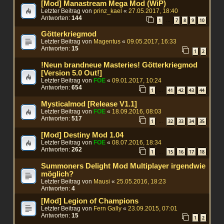
[Mod] Manastream Mega Mod (WiP)
Letzter Beitrag von
prinz_kael
«
27.05.2017, 18:40
Antworten:
144
1
7
8
9
10
…
Götterkriegmod
Letzter Beitrag von
Magentus
«
09.05.2017, 16:33
Antworten:
15
1
2
!Neun brandneue Masteries! Götterkriegmod
[Version 5.0 Out!]
Letzter Beitrag von
FOE
«
09.01.2017, 10:24
Antworten:
654
1
41
42
43
44
…
Mysticalmod [Release V1.1]
Letzter Beitrag von
FOE
«
18.09.2016, 08:03
Antworten:
517
1
32
33
34
35
…
[Mod] Destiny Mod 1.04
Letzter Beitrag von
FOE
«
08.07.2016, 18:34
Antworten:
262
1
15
16
17
18
…
Summoners Delight Mod Multiplayer irgendwie
möglich?
Letzter Beitrag von
Mausi
«
25.05.2016, 18:23
Antworten:
4
[Mod] Legion of Champions
Letzter Beitrag von
Fern Gally
«
23.09.2015, 07:01
Antworten:
15
1
2