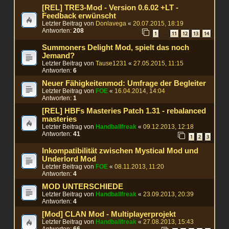
[REL] TRE3-Mod - Version 0.6.02 +LT -
Feedback erwünscht
Letzter Beitrag von
Donlavega
«
20.07.2015, 18:19
Antworten:
208
1
11
12
13
14
…
Summoners Delight Mod, spielt das noch
Jemand?
Letzter Beitrag von
Tause1231
«
27.05.2015, 11:15
Antworten:
6
Neuer Fähigkeitenmod: Umfrage der Begleiter
Letzter Beitrag von
FOE
«
16.04.2014, 14:04
Antworten:
1
[REL] HBFs Masteries Patch 1.31 - rebalanced
masteries
Letzter Beitrag von
Handballfreak
«
09.12.2013, 12:18
Antworten:
41
1
2
3
Inkompatibilität zwischen Mystical Mod und
Underlord Mod
Letzter Beitrag von
FOE
«
08.11.2013, 11:20
Antworten:
4
MOD UNTERSCHIEDE
Letzter Beitrag von
Handballfreak
«
23.09.2013, 20:39
Antworten:
4
[Mod] CLAN Mod - Multiplayerprojekt
Letzter Beitrag von
Handballfreak
«
27.08.2013, 15:43
Antworten:
66