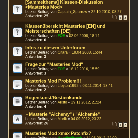
[Sammelthema] Klassen-Diskussion
<Masteries Mod>
Letzter Beitrag von
Captain_Sparrow
«
22.10.2010, 08:27
Antworten:
25
1
2
Klassenübersicht Masteries [EN] und
Meisterschaften [DE]
Letzter Beitrag von
FOE
«
02.06.2008, 18:14
Antworten:
6
Infos zu diesem Unterforum
Letzter Beitrag von
Citara
«
18.04.2008, 15:44
Antworten:
3
Frage zur "Masteries Mod"
Letzter Beitrag von
FOE
«
18.12.2016, 15:59
Antworten:
3
Masteries Mod Problem!!!
Letzter Beitrag von
Lleyton1992
«
03.11.2014, 18:41
Antworten:
2
Bogenkunst/Bestienkunde
Letzter Beitrag von
Aristo
«
29.11.2012, 21:24
Antworten:
4
» Masterie "Alchemy" / "Alchemie"
Letzter Beitrag von
Morik
«
04.09.2012, 23:22
Antworten:
26
1
2
Masteries Mod xmax Patchfix?
Letzter Beitrag von
Handballfreak
«
14.06.2012, 23:00