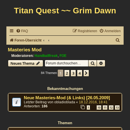
Titan Quest ~~ Grim Dawn
FAQ
Registrieren
Anmelden
S
Foren-Übersicht
u
Masteries Mod
c
Moderatoren:
Handballfreak
,
FOE
Suche
Erweiterte Suc
Neues Thema
h
e
1
2
3
4
Nächste
84 Themen
Bekanntmachungen
Neue Masteries-Mod (& Links) [26.05.2009]
Letzter Beitrag von
obladioblada
«
18.12.2016, 18:41
Antworten:
186
1
10
11
12
13
…
Themen