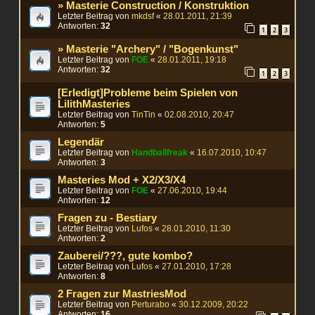
» Masterie Construction / Konstruktion
Letzter Beitrag von
mkdsf
«
28.01.2011, 21:39
Antworten:
32
1
2
3
» Masterie "Archery" / "Bogenkunst"
Letzter Beitrag von
FOE
«
28.01.2011, 19:18
Antworten:
32
1
2
3
[Erledigt]Probleme beim Spielen von
LilithMasteries
Letzter Beitrag von
TinTin
«
02.08.2010, 20:47
Antworten:
5
Legendär
Letzter Beitrag von
Handballfreak
«
16.07.2010, 10:47
Antworten:
3
Masteries Mod + X2/X3/X4
Letzter Beitrag von
FOE
«
27.06.2010, 19:44
Antworten:
12
Fragen zu - Bestiary
Letzter Beitrag von
Lufos
«
28.01.2010, 11:30
Antworten:
2
Zauberei/???, gute kombo?
Letzter Beitrag von
Lufos
«
27.01.2010, 17:28
Antworten:
8
2 Fragen zur MastriesMod
Letzter Beitrag von
Perturabo
«
30.12.2009, 20:22
Antworten:
16