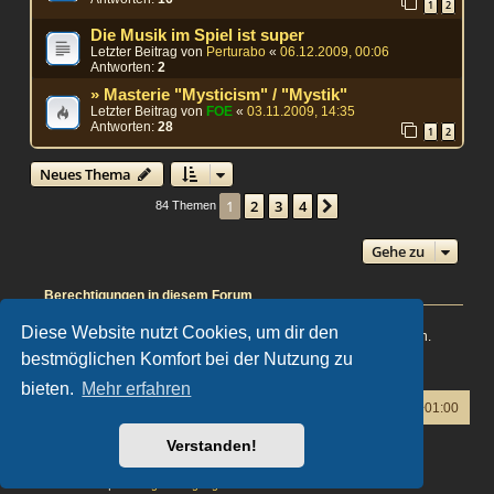
1
2
Die Musik im Spiel ist super
Letzter Beitrag von
Perturabo
«
06.12.2009, 00:06
Antworten:
2
» Masterie "Mysticism" / "Mystik"
Letzter Beitrag von
FOE
«
03.11.2009, 14:35
Antworten:
28
1
2
Neues Thema
1
2
3
4
Nächste
84 Themen
Gehe zu
Berechtigungen in diesem Forum
Du darfst
keine
neuen Themen in diesem Forum erstellen.
Diese Website nutzt Cookies, um dir den
Du darfst
keine
Antworten zu Themen in diesem Forum erstellen.
Du darfst deine Beiträge in diesem Forum
nicht
ändern.
bestmöglichen Komfort bei der Nutzung zu
Du darfst deine Beiträge in diesem Forum
nicht
löschen.
bieten.
Mehr erfahren
Foren-Übersicht
Alle Zeiten sind
UTC+01:00
Verstanden!
Powered by
phpBB
® Forum Software © phpBB Limited
Deutsche Übersetzung durch
phpBB.de
Datenschutz
|
Nutzungsbedingungen