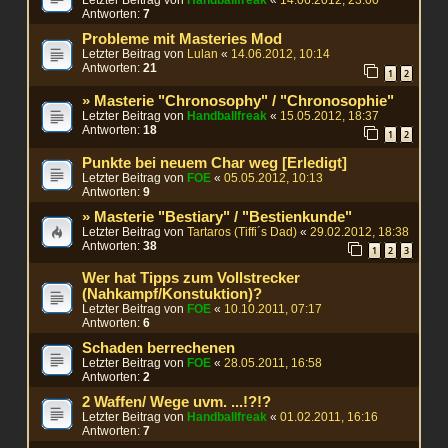
Antworten:
7
Probleme mit Masteries Mod
Letzter Beitrag von
Lulan
«
14.06.2012, 10:14
Antworten:
21
1
2
» Masterie "Chronosophy" / "Chronosophie"
Letzter Beitrag von
Handballfreak
«
15.05.2012, 18:37
Antworten:
18
1
2
Punkte bei neuem Char weg [Erledigt]
Letzter Beitrag von
FOE
«
05.05.2012, 10:13
Antworten:
9
» Masterie "Bestiary" / "Bestienkunde"
Letzter Beitrag von
Tartaros (Tiffi´s Dad)
«
29.02.2012, 18:38
Antworten:
38
1
2
3
Wer hat Tipps zum Vollstrecker
(Nahkampf/Konstuktion)?
Letzter Beitrag von
FOE
«
10.10.2011, 07:17
Antworten:
6
Schaden berrechenen
Letzter Beitrag von
FOE
«
28.05.2011, 16:58
Antworten:
2
2 Waffen/ Wege uvm. ...!?!?
Letzter Beitrag von
Handballfreak
«
01.02.2011, 16:16
Antworten:
7