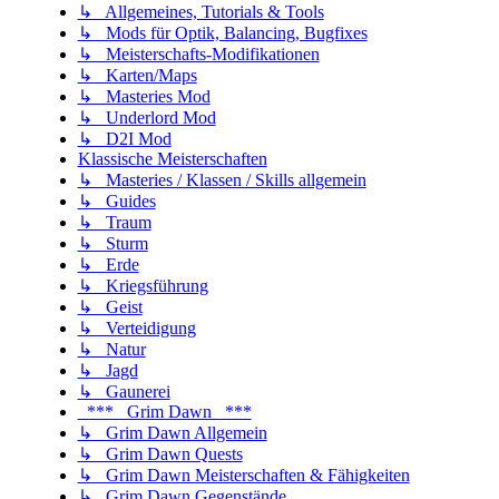
↳ Allgemeines, Tutorials & Tools
↳ Mods für Optik, Balancing, Bugfixes
↳ Meisterschafts-Modifikationen
↳ Karten/Maps
↳ Masteries Mod
↳ Underlord Mod
↳ D2I Mod
Klassische Meisterschaften
↳ Masteries / Klassen / Skills allgemein
↳ Guides
↳ Traum
↳ Sturm
↳ Erde
↳ Kriegsführung
↳ Geist
↳ Verteidigung
↳ Natur
↳ Jagd
↳ Gaunerei
*** Grim Dawn ***
↳ Grim Dawn Allgemein
↳ Grim Dawn Quests
↳ Grim Dawn Meisterschaften & Fähigkeiten
↳ Grim Dawn Gegenstände