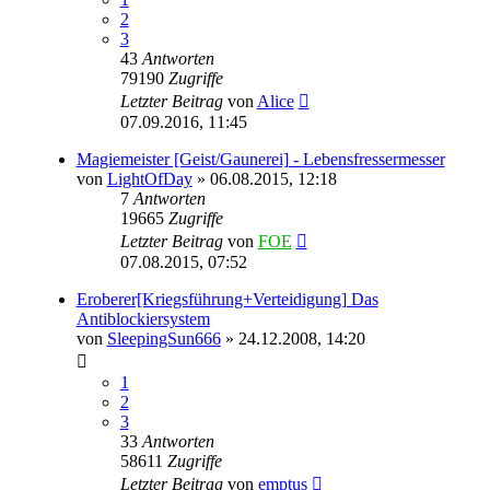
2
3
43
Antworten
79190
Zugriffe
Letzter Beitrag
von
Alice
07.09.2016, 11:45
Magiemeister [Geist/Gaunerei] - Lebensfressermesser
von
LightOfDay
» 06.08.2015, 12:18
7
Antworten
19665
Zugriffe
Letzter Beitrag
von
FOE
07.08.2015, 07:52
Eroberer[Kriegsführung+Verteidigung] Das
Antiblockiersystem
von
SleepingSun666
» 24.12.2008, 14:20
1
2
3
33
Antworten
58611
Zugriffe
Letzter Beitrag
von
emptus