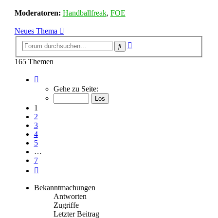
Moderatoren:
Handballfreak
,
FOE
Neues Thema
Erweiterte
Suche
Suche
165 Themen
Seite
1
Gehe zu Seite:
von
7
1
2
3
4
5
…
7
Nächste
Bekanntmachungen
Antworten
Zugriffe
Letzter Beitrag