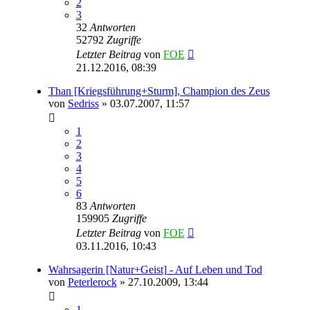
2
3
32
Antworten
52792
Zugriffe
Letzter Beitrag
von
FOE
21.12.2016, 08:39
Than [Kriegsführung+Sturm], Champion des Zeus
von
Sedriss
» 03.07.2007, 11:57
1
2
3
4
5
6
83
Antworten
159905
Zugriffe
Letzter Beitrag
von
FOE
03.11.2016, 10:43
Wahrsagerin [Natur+Geist] - Auf Leben und Tod
von
Peterlerock
» 27.10.2009, 13:44
1