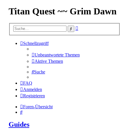
Titan Quest ~~ Grim Dawn
Erweiterte
Suche
Suche
Schnellzugriff
Unbeantwortete Themen
Aktive Themen
Suche
FAQ
Anmelden
Registrieren
Foren-Übersicht
Suche
Guides