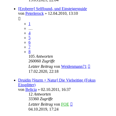
[Eroberer] Selffound- und Einsteigerguide
von
Peterlerock
» 12.04.2010, 13:10
1
…
4
5
6
7
8
105
Antworten
260060
Zugriffe
Letzter Beitrag
von
Weidenmann71
17.02.2020, 22:18
Druidin [Sturm + Natur] Die Vielseitige (Fokus
Eissplitter)
von
Belicia
» 02.10.2011, 16:37
12
Antworten
33360
Zugriffe
Letzter Beitrag
von
FOE
04.10.2019, 17:24