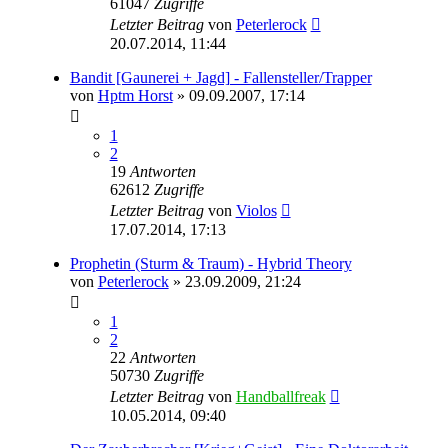
61047
Zugriffe
Letzter Beitrag
von
Peterlerock
20.07.2014, 11:44
Bandit [Gaunerei + Jagd] - Fallensteller/Trapper
von
Hptm Horst
» 09.09.2007, 17:14
1
2
19
Antworten
62612
Zugriffe
Letzter Beitrag
von
Violos
17.07.2014, 17:13
Prophetin (Sturm & Traum) - Hybrid Theory
von
Peterlerock
» 23.09.2009, 21:24
1
2
22
Antworten
50730
Zugriffe
Letzter Beitrag
von
Handballfreak
10.05.2014, 09:40