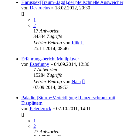
Haruspex[Traum+Jagd],der pfeilschnelle Ausweicher
von
Destructus
» 18.02.2012, 20:30
1
2
17
Antworten
34334
Zugriffe
Letzter Beitrag
von
Iftik
25.11.2014, 08:46
Erfahrungsbericht Multiplayer
von
Estefunny
» 04.09.2014, 12:36
7
Antworten
15284
Zugriffe
Letzter Beitrag
von
Nala
07.09.2014, 09:53
Paladin [Sturm+Verteidigung] Panzerschrank mit
Eissplittern
von
Peterlerock
» 07.10.2011, 14:11
1
2
27
Antworten