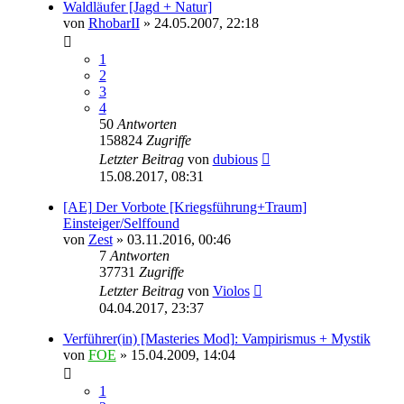
Waldläufer [Jagd + Natur]
von
RhobarII
» 24.05.2007, 22:18
1
2
3
4
50
Antworten
158824
Zugriffe
Letzter Beitrag
von
dubious
15.08.2017, 08:31
[AE] Der Vorbote [Kriegsführung+Traum]
Einsteiger/Selffound
von
Zest
» 03.11.2016, 00:46
7
Antworten
37731
Zugriffe
Letzter Beitrag
von
Violos
04.04.2017, 23:37
Verführer(in) [Masteries Mod]: Vampirismus + Mystik
von
FOE
» 15.04.2009, 14:04
1