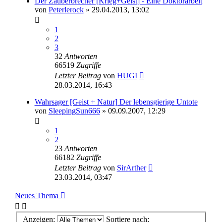
Der Zauberbrecher [Krieg+Geist] - Eine Doktorarbeit
von
Peterlerock
» 29.04.2013, 13:02
1
2
3
32
Antworten
66519
Zugriffe
Letzter Beitrag
von
HUGI
28.03.2014, 16:43
Wahrsager [Geist + Natur] Der lebensgierige Untote
von
SleepingSun666
» 09.09.2007, 12:29
1
2
23
Antworten
66182
Zugriffe
Letzter Beitrag
von
SirArther
23.03.2014, 03:47
Neues Thema
Anzeigen:
Sortiere nach: