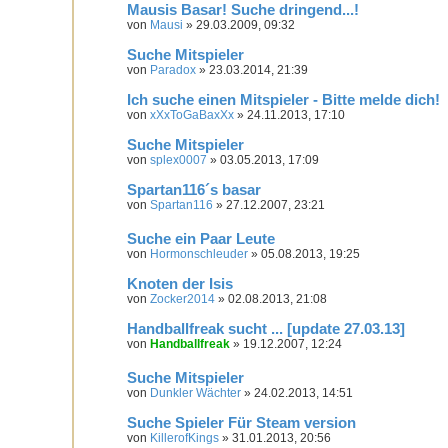
Mausis Basar! Suche dringend...!
von
Mausi
» 29.03.2009, 09:32
Suche Mitspieler
von
Paradox
» 23.03.2014, 21:39
Ich suche einen Mitspieler - Bitte melde dich!
von
xXxToGaBaxXx
» 24.11.2013, 17:10
Suche Mitspieler
von
splex0007
» 03.05.2013, 17:09
Spartan116´s basar
von
Spartan116
» 27.12.2007, 23:21
Suche ein Paar Leute
von
Hormonschleuder
» 05.08.2013, 19:25
Knoten der Isis
von
Zocker2014
» 02.08.2013, 21:08
Handballfreak sucht ... [update 27.03.13]
von
Handballfreak
» 19.12.2007, 12:24
Suche Mitspieler
von
Dunkler Wächter
» 24.02.2013, 14:51
Suche Spieler Für Steam version
von
KillerofKings
» 31.01.2013, 20:56