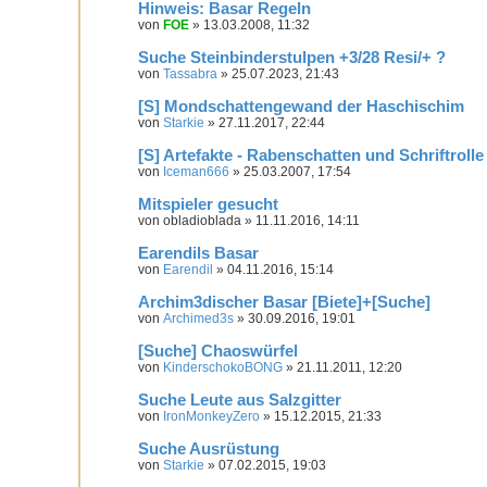
Hinweis: Basar Regeln
von
FOE
» 13.03.2008, 11:32
Suche Steinbinderstulpen +3/28 Resi/+ ?
von
Tassabra
» 25.07.2023, 21:43
[S] Mondschattengewand der Haschischim
von
Starkie
» 27.11.2017, 22:44
[S] Artefakte - Rabenschatten und Schriftroll
von
Iceman666
» 25.03.2007, 17:54
Mitspieler gesucht
von
obladioblada
» 11.11.2016, 14:11
Earendils Basar
von
Earendil
» 04.11.2016, 15:14
Archim3discher Basar [Biete]+[Suche]
von
Archimed3s
» 30.09.2016, 19:01
[Suche] Chaoswürfel
von
KinderschokoBONG
» 21.11.2011, 12:20
Suche Leute aus Salzgitter
von
IronMonkeyZero
» 15.12.2015, 21:33
Suche Ausrüstung
von
Starkie
» 07.02.2015, 19:03