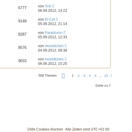
von
Toxi
6777
06.09.2012, 14:22
von
El-Cid
9149
05.09.2012, 21:14
von
Paradoxon
8287
05.09.2012, 12:33
von
moeldtchen
8576
04.09.2012, 09:38
von
moeldtchen
9033
06.06.2012, 15:25
S
1
558 Themen
N
2
3
4
5
…
23
e
ä
i
c
t
Gehe zu
h
e
s
1
t
v
e
o
n
2
3
Alle Cookies löschen
Alle Zeiten sind
UTC+01:00