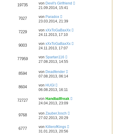
von
Devil's Girlfriend
19735
21.09.2014, 15:41
von
Paradox
7027
23.03.2014, 21:39
von
xXxToGaBaxXx
7229
24.11.2013, 17:10
von
xXxToGaBaxXx
9003
24.11.2013, 17:07
von
Spartan116
77959
27.08.2013, 14:55
von
Deadfender
8594
07.08.2013, 06:14
von
HUGI
8604
06.08.2013, 16:11
von
Handballfreak
72727
24.04.2013, 23:09
von
ZauberJosch
9768
27.02.2013, 20:29
von
KillerofKings
6777
31.01.2013, 20:56