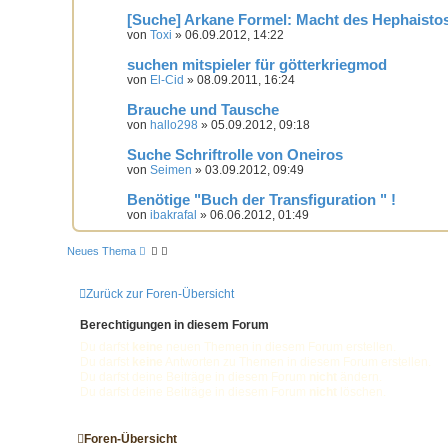
[Suche] Arkane Formel: Macht des Hephaisto
von
Toxi
» 06.09.2012, 14:22
suchen mitspieler für götterkriegmod
von
El-Cid
» 08.09.2011, 16:24
Brauche und Tausche
von
hallo298
» 05.09.2012, 09:18
Suche Schriftrolle von Oneiros
von
Seimen
» 03.09.2012, 09:49
Benötige "Buch der Transfiguration " !
von
ibakrafal
» 06.06.2012, 01:49
Neues Thema
Zurück zur Foren-Übersicht
Berechtigungen in diesem Forum
Du darfst
keine
neuen Themen in diesem Forum erstellen.
Du darfst
keine
Antworten zu Themen in diesem Forum erstellen.
Du darfst deine Beiträge in diesem Forum
nicht
ändern.
Du darfst deine Beiträge in diesem Forum
nicht
löschen.
Foren-Übersicht