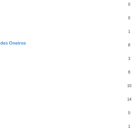
0
0
1
e des Oneiros
8
3
8
10
14
0
1