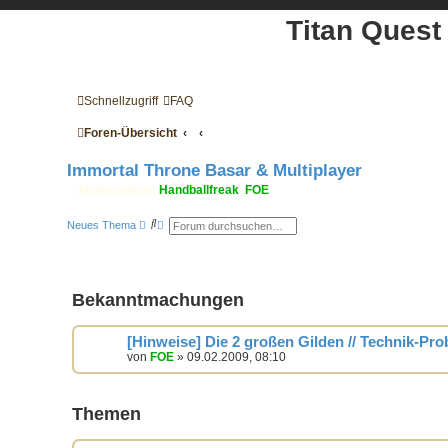
Titan Quest
Schnellzugriff
FAQ
Foren-Übersicht
Immortal Throne Basar & Multiplayer
Moderatoren:
Handballfreak
,
FOE
S
E
Neues Thema
u
r
c
w
h
e
e
i
t
e
Bekanntmachungen
r
t
e
[Hinweise] Die 2 großen Gilden // Technik-Pr
S
u
von
FOE
» 09.02.2009, 08:10
c
h
e
Themen