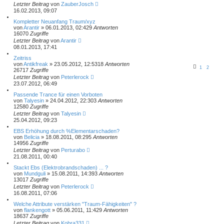
Letzter Beitrag
von
ZauberJosch
16.02.2013, 09:07
Kompletter Neuanfang Traum/xyz
von
Arantir
» 06.01.2013, 02:42
9
Antworten
16070
Zugriffe
Letzter Beitrag
von
Arantir
08.01.2013, 17:41
Zeitriss
von
Antikfreak
» 23.05.2012, 12:53
18
Antworten
1
2
26717
Zugriffe
Letzter Beitrag
von
Peterlerock
23.07.2012, 06:49
Passende Trance für einen Vorboten
von
Talyesin
» 24.04.2012, 22:30
3
Antworten
12580
Zugriffe
Letzter Beitrag
von
Talyesin
25.04.2012, 09:23
EBS Erhöhung durch %Elementarschaden?
von
Belicia
» 18.08.2011, 08:29
5
Antworten
14956
Zugriffe
Letzter Beitrag
von
Perturabo
21.08.2011, 00:40
Stackt Ebs (Elektrobrandschaden) ... ?
von
Mundguli
» 15.08.2011, 14:39
3
Antworten
13017
Zugriffe
Letzter Beitrag
von
Peterlerock
16.08.2011, 07:06
Welche Attribute verstärken "Traum-Fähigkeiten" ?
von
flankengott
» 05.06.2011, 11:42
9
Antworten
18637
Zugriffe
Letzter Beitrag
von
Kobra331