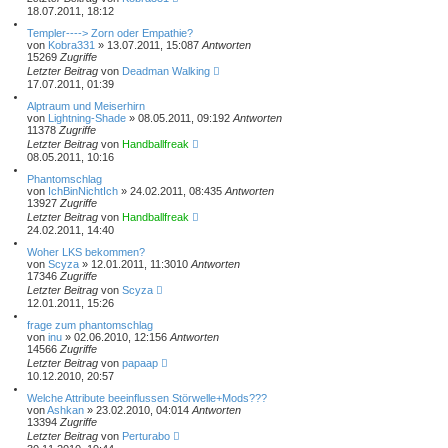
18.07.2011, 18:12
Templer----> Zorn oder Empathie?
von
Kobra331
» 13.07.2011, 15:08
7
Antworten
15269
Zugriffe
Letzter Beitrag
von
Deadman Walking
17.07.2011, 01:39
Alptraum und Meiserhirn
von
Lightning-Shade
» 08.05.2011, 09:19
2
Antworten
11378
Zugriffe
Letzter Beitrag
von
Handballfreak
08.05.2011, 10:16
Phantomschlag
von
IchBinNichtIch
» 24.02.2011, 08:43
5
Antworten
13927
Zugriffe
Letzter Beitrag
von
Handballfreak
24.02.2011, 14:40
Woher LKS bekommen?
von
Scyza
» 12.01.2011, 11:30
10
Antworten
17346
Zugriffe
Letzter Beitrag
von
Scyza
12.01.2011, 15:26
frage zum phantomschlag
von
inu
» 02.06.2010, 12:15
6
Antworten
14566
Zugriffe
Letzter Beitrag
von
papaap
10.12.2010, 20:57
Welche Attribute beeinflussen Störwelle+Mods???
von
Ashkan
» 23.02.2010, 04:01
4
Antworten
13394
Zugriffe
Letzter Beitrag
von
Perturabo