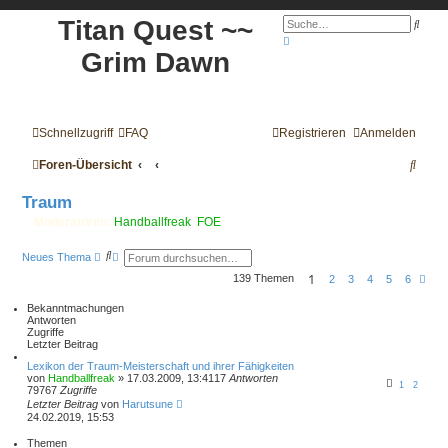
Titan Quest ~~
S
u
E
c
r
Grim Dawn
h
w
e
e
i
t
e
r
Schnellzugriff
FAQ
Registrieren
Anmelden
t
e
S
S
Foren-Übersicht
u
c
u
h
Traum
e
c
Moderatoren:
Handballfreak
,
FOE
h
S
E
Neues Thema
u
r
e
1
139 Themen
c
w
N
2
3
4
5
6
h
e
ä
e
i
c
Bekanntmachungen
t
h
Antworten
e
s
Zugriffe
r
t
Letzter Beitrag
t
e
e
Lexikon der Traum-Meisterschaft und ihrer Fähigkeiten
S
von
Handballfreak
» 17.03.2009, 13:41
17
Antworten
u
1
2
79767
Zugriffe
c
Letzter Beitrag
von
Harutsune
h
24.02.2019, 15:53
e
Themen