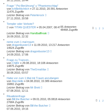
30.11.2010, 19:44
Frage " Psi-Berührung" u "Phantomschlag"
von
IchBinNichtIch
» 27.11.2010, 20:39
1
Antworten
11476
Zugriffe
Letzter Beitrag
von
Peterlerock
27.11.2010, 20:58
Templer oder Vorbote?
35
Antworten
von
TITAN QUESTER
» 05.04.2007, 08:47
1
2
3
48468
Zugriffe
Letzter Beitrag
von
Handballfreak
16.09.2010, 22:32
neme zum 1 mal traum
von
dragonbuster13
» 11.09.2010, 13:21
7
Antworten
14624
Zugriffe
Letzter Beitrag
von
dragonbuster13
14.09.2010, 17:06
Frage zu Trancen...
von
Chill3r
» 29.08.2010, 18:10
8
Antworten
14875
Zugriffe
Letzter Beitrag
von
TheGreatVax
30.08.2010, 03:57
Habe vor zum 1.Mal mit Traum anzufangen
von
Marctiello
» 04.08.2010, 15:38
9
Antworten
16882
Zugriffe
Letzter Beitrag
von
Mr Brett
07.08.2010, 12:11
Ritualistenfrage
von
Bill the Butcher
» 09.01.2010, 05:08
18
Antworten
1
2
27684
Zugriffe
Letzter Beitrag
von
Bill the Butcher
07.06.2010, 19:16