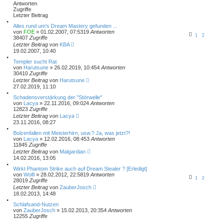
Antworten
Zugriffe
Letzter Beitrag
Alles rund um's Dream Mastery gefunden ...
von
FOE
» 01.02.2007, 07:53
19
Antworten
1
2
38407
Zugriffe
Letzter Beitrag
von
KBA
19.02.2007, 10:40
Templer sucht Rat
von
Harutsune
» 26.02.2019, 10:45
4
Antworten
30410
Zugriffe
Letzter Beitrag
von
Harutsune
27.02.2019, 11:10
Schadensverstärkung der "Störwelle"
von
Lacya
» 22.11.2016, 09:02
4
Antworten
12823
Zugriffe
Letzter Beitrag
von
Lacya
23.11.2016, 08:27
Bolzenfallen mit Meisterhirn, usw.? Ja, was jetzt?!
von
Lacya
» 12.02.2016, 08:45
3
Antworten
11845
Zugriffe
Letzter Beitrag
von
Malgardian
14.02.2016, 13:05
Wirkt Phantom Strike auch auf Dream Stealer ? [Erledigt]
von
Wolfi
» 28.02.2012, 22:58
19
Antworten
1
2
28019
Zugriffe
Letzter Beitrag
von
ZauberJosch
18.02.2013, 14:48
Schlafsand-Nutzen
von
ZauberJosch
» 15.02.2013, 20:35
4
Antworten
12255
Zugriffe