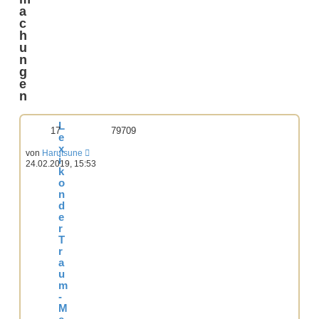
a
c
h
u
n
g
e
n
L
17
79709
e
x
von
Harutsune
i
24.02.2019, 15:53
k
o
n
d
e
r
T
r
a
u
m
-
M