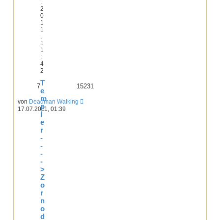
.
2
0
1
1
,
1
1
:
4
2
T
7
15231
e
m
von
Deadman Walking
p
17.07.2011, 01:39
l
e
r
-
-
-
-
>
Z
o
r
n
o
d