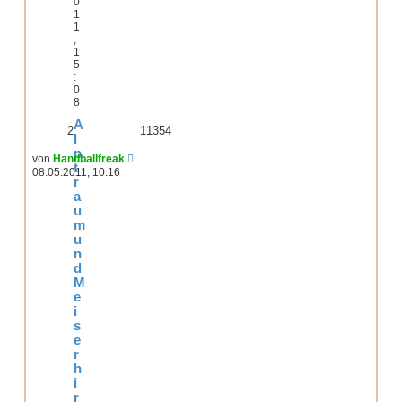
0
1
1
,
1
5
:
0
8
A
2
11354
l
p
von
Handballfreak
t
08.05.2011, 10:16
r
a
u
m
u
n
d
M
e
i
s
e
r
h
i
r