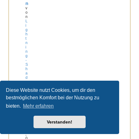
n
v
o
n
L
i
g
h
t
n
i
n
g
-
S
h
a
d
e
»
Diese Website nutzt Cookies, um dir den
0
8
bestmöglichen Komfort bei der Nutzung zu
.
0
bieten.
Mehr erfahren
5
.
2
0
Verstanden!
1
1
,
0