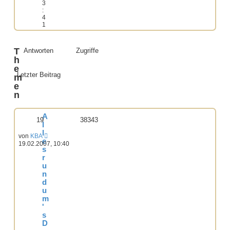
3
:
4
1
T
Antworten
Zugriffe
h
e
Letzter Beitrag
m
e
n
A
19
38343
l
l
von
KBA
e
19.02.2007, 10:40
s
r
u
n
d
u
m
'
s
D