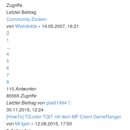
Zugriffe
Letzter Beitrag
Community-Zocken
von
Wishdokta
» 14.05.2007, 16:21
1
…
4
5
6
7
8
110
Antworten
85565
Zugriffe
Letzter Beitrag
von
gladi1994
30.11.2015, 12:24
[HowTo] TQ oder TQiT mit dem MP Client GameRanger
von
Mr.Igsh
» 12.08.2015, 17:50