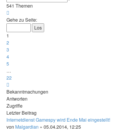
Suche
541 Themen
Seite
1
Gehe zu Seite:
von
22
1
2
3
4
5
…
22
Nächste
Bekanntmachungen
Antworten
Zugriffe
Letzter Beitrag
Internetdienst Gamespy wird Ende Mai eingestellt!
von
Malgardian
» 05.04.2014, 12:25