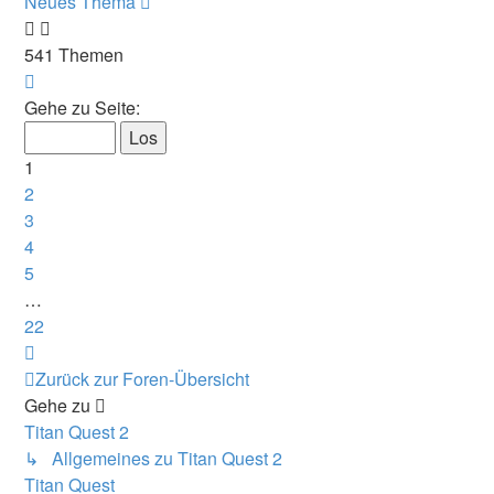
Neues Thema
541 Themen
Seite
1
Gehe zu Seite:
von
22
1
2
3
4
5
…
22
Nächste
Zurück zur Foren-Übersicht
Gehe zu
Titan Quest 2
↳ Allgemeines zu Titan Quest 2
Titan Quest