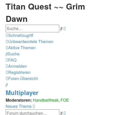
Titan Quest ~~ Grim
Dawn
Erweiterte
Suche
Suche
Schnellzugriff
Unbeantwortete Themen
Aktive Themen
Suche
FAQ
Anmelden
Registrieren
Foren-Übersicht
Suche
Multiplayer
Moderatoren:
Handballfreak
,
FOE
Neues Thema
Erweiterte
Suche