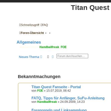
Titan Quest
Schnellzugriff
FAQ
Foren-Übersicht
Allgemeines
Moderatoren:
Handballfreak
,
FOE
Suche
Erweiterte Suche
Neues Thema
Bekanntmachungen
Titan Quest Fanseite - Portal
von
FOE
» 15.07.2019, 06:42
FATQ, Tipps für Anfänger, SuFu-Anleitung
von
Handballfreak
» 24.09.2009, 14:23
Forenregeln und Linksammlung