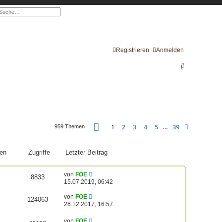
e
rweiterte Suche
Registrieren
Anmelden
S
u
c
h
e
Seite
1
von
39
1
2
3
4
5
39
Nächste
959 Themen
…
en
Zugriffe
Letzter Beitrag
von
FOE
8833
15.07.2019, 06:42
von
FOE
124063
26.12.2017, 16:57
von
FOE