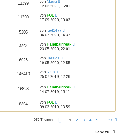
von
Mausi
11399
12.03.2021, 15:01
von
FOE
11350
17.09.2020, 10:03
von
igel1477
5205
06.07.2020, 14:37
von
Handballfreak
4854
23.05.2020, 22:01
von
Jessica
6023
19.05.2020, 12:55
von
Nala
146410
25.07.2019, 12:26
von
Handballfreak
16828
14.07.2019, 15:11
von
FOE
8864
09.03.2019, 13:59
Seite
1
von
39
1
2
3
4
5
39
Nächste
959 Themen
…
Gehe zu