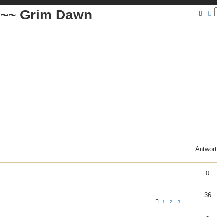
 ~~ Grim Dawn
Such
E
Antwort
0
36
1
2
3