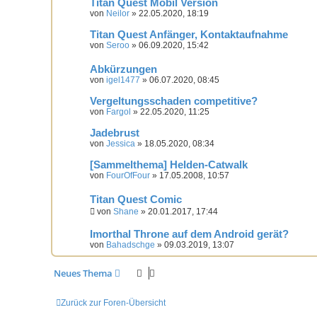
Titan Quest Mobil Version
von
Neilor
» 22.05.2020, 18:19
Titan Quest Anfänger, Kontaktaufnahme
von
Seroo
» 06.09.2020, 15:42
Abkürzungen
von
igel1477
» 06.07.2020, 08:45
Vergeltungsschaden competitive?
von
Fargol
» 22.05.2020, 11:25
Jadebrust
von
Jessica
» 18.05.2020, 08:34
[Sammelthema] Helden-Catwalk
von
FourOfFour
» 17.05.2008, 10:57
Titan Quest Comic
von
Shane
» 20.01.2017, 17:44
Imorthal Throne auf dem Android gerät?
von
Bahadschge
» 09.03.2019, 13:07
Neues Thema
Zurück zur Foren-Übersicht