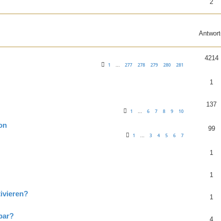
2
Antwort
4214
1
277
278
279
280
281
…
1
137
1
6
7
8
9
10
…
on
99
1
3
4
5
6
7
…
1
1
ivieren?
1
bar?
4