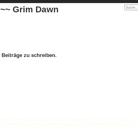
 ~~ Grim Dawn
Beiträge zu schreiben.
nnen. Die Registrierung ist in wenigen Augenblicken erledigt und ermöglicht dir, 
n. Beachte bitte unsere Nutzungsbedingungen und die verwandten Regelungen, bevor