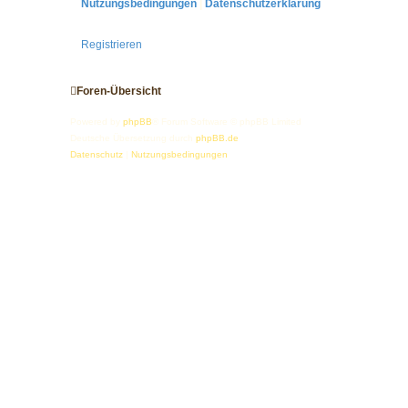
Nutzungsbedingungen
|
Datenschutzerklärung
Registrieren
Foren-Übersicht
Powered by
phpBB
® Forum Software © phpBB Limited
Deutsche Übersetzung durch
phpBB.de
Datenschutz
|
Nutzungsbedingungen