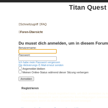
Titan Quest
Schnellzugriff
FAQ
Foren-Übersicht
Du musst dich anmelden, um in diesem Forum 
Benutzername:
Passwort:
Ich habe mein Passwort vergessen
Die Aktivierungs-E-Mail erneut senden
Angemeldet bleiben
Meinen Online-Status während dieser Sitzung verbergen
Registrieren
Du musst in diesem Forum registriert sein, um dich anmelden zu kö
registrierten Benutzern auch zusätzliche Berechtigungen zuweise
Forenregeln, wenn du dich in diesem Board bewegst.