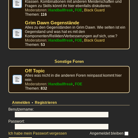
Klassen. Kombinationen mit anderen Meisterschaften und
Fragen zu Skills könnt ihr hier ebenfalls diskutieren.
Moderatoren:
Handballfreak
,
FOE
,
Black Guard
Themen:
116
Grim Dawn Gegenstände
Alles zu den Gegenständen in Grim Dawn. Wie selten ist ein
Gegenstand und was hat es mit den
Komponenten/Relikten/Verbesserungen auf sich, usw.?
Moderatoren:
Handballfreak
,
FOE
,
Black Guard
Themen:
53
Sonstige Foren
Off Topic
Alles was nicht in die anderen Foren reinpasst kommt hier
rein.
Moderatoren:
Handballfreak
,
FOE
Themen:
832
Anmelden
•
Registrieren
Benutzername:
Passwort:
Ich habe mein Passwort vergessen
Angemeldet bleiben