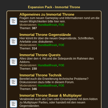
Expansion Pack - Immortal Throne
Allgemeines zu Immortal Throne
Fragen zum neuen Gameplay und Informationen rund um die
neuen Möglichkeiten bitte hier rein.
Moderatoren:
Handballfreak
,
FOE
Themen:
387
Immortal Throne Gegenstände
Hier könnt ihr über die neuen Gegenstände, Schriftrollen,
Artefakte usw. diskutieren.
Moderatoren:
Handballfreak
,
FOE
Themen:
314
Immortal Throne Quests
Alles über den 4. Akt und die Sidequests im Rahmen des
Addons.
Moderatoren:
Handballfreak
,
FOE
Themen:
150
Immortal Throne Technik
Bereitet euch die Erweiterung technische Probleme?
Diskussionen dazu bitte in diesem Forum.
Moderatoren:
Handballfreak
,
FOE
Themen:
346
Immortal Throne Basar & Multiplayer
Verabredet euch als Clan oder Einzelspieler mit dem Addon
zu Multiplayer Parties, oder handelt mit den neuen
Gegenständen.