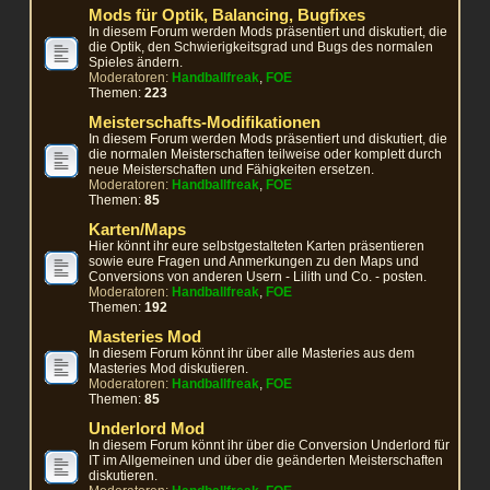
Mods für Optik, Balancing, Bugfixes
In diesem Forum werden Mods präsentiert und diskutiert, die
die Optik, den Schwierigkeitsgrad und Bugs des normalen
Spieles ändern.
Moderatoren:
Handballfreak
,
FOE
Themen:
223
Meisterschafts-Modifikationen
In diesem Forum werden Mods präsentiert und diskutiert, die
die normalen Meisterschaften teilweise oder komplett durch
neue Meisterschaften und Fähigkeiten ersetzen.
Moderatoren:
Handballfreak
,
FOE
Themen:
85
Karten/Maps
Hier könnt ihr eure selbstgestalteten Karten präsentieren
sowie eure Fragen und Anmerkungen zu den Maps und
Conversions von anderen Usern - Lilith und Co. - posten.
Moderatoren:
Handballfreak
,
FOE
Themen:
192
Masteries Mod
In diesem Forum könnt ihr über alle Masteries aus dem
Masteries Mod diskutieren.
Moderatoren:
Handballfreak
,
FOE
Themen:
85
Underlord Mod
In diesem Forum könnt ihr über die Conversion Underlord für
IT im Allgemeinen und über die geänderten Meisterschaften
diskutieren.