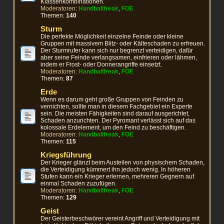
Klassenkombinationen.
Moderatoren:
Handballfreak
,
FOE
Themen:
140
Sturm
Die perfekte Möglichkeit einzelne Feinde oder kleine
Gruppen mit massivem Blitz- oder Kälteschaden zu erfreuen.
Der Sturmrufer kann sich nur begrenzt verteidigen, dafür
aber seine Feinde verlangsamen, einfrieren oder lähmen,
indem er Frost- oder Donnerangriffe einsetzt.
Moderatoren:
Handballfreak
,
FOE
Themen:
87
Erde
Wenn es darum geht große Gruppen von Feinden zu
vernichten, sollte man in diesem Fachgebiet ein Experte
sein. Die meisten Fähigkeiten sind darauf ausgerichtet,
Schaden anzurichten. Der Pyromant verlässt sich auf das
kolossale Erdelement, um den Feind zu beschäftigen.
Moderatoren:
Handballfreak
,
FOE
Themen:
115
Kriegsführung
Der Krieger glänzt beim Austeilen von physischem Schaden,
die Verteidigung kümmert ihn jedoch wenig. In höheren
Stufen kann ein Krieger erlernen, mehreren Gegnern auf
einmal Schaden zuzufügen.
Moderatoren:
Handballfreak
,
FOE
Themen:
129
Geist
Der Geisterbeschwörer vereint Angriff und Verteidigung mit