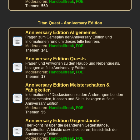
Moderatoren:
Handballfreak
,
FOE
Themen:
559
Titan Quest - Anniversary Edition
Anniversary Edition Allgemeines
Fragen zum Gameplay der Anniversary Edition und
Informationen rund um dieses bitte hier rein.
Moderatoren:
Handballfreak
,
FOE
Themen:
141
Anniversary Edition Quests
Fragen und Antworten zu den Haupt- und Nebenquests,
bezogen auf die Anniversary Edition.
Moderatoren:
Handballfreak
,
FOE
Themen:
17
Anniversary Edition Meisterschaften &
Fähigkeiten
Informationen / Disskusionen zu den Änderungen bei den
Meisterschafen, Klassen und Skills, bezogen auf die
Anniversary Edition.
Moderatoren:
Handballfreak
,
FOE
Themen:
55
Anniversary Edition Gegenstände
Hier könnt ihr über die geänderten Gegenstände,
Schriftrollen, Artefakte usw. diskutieren, hinsichtlich der
Anniversary Edition.
Moderatoren:
Handballfreak
,
FOE