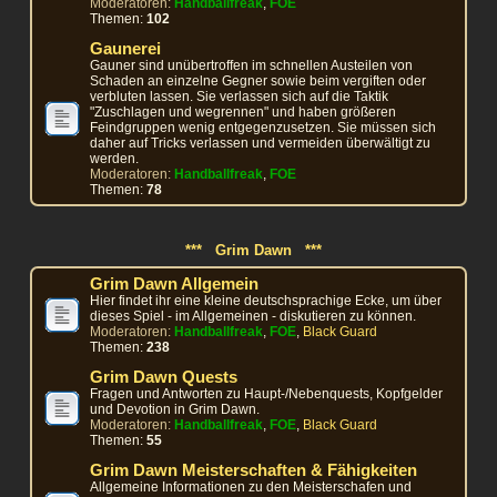
Moderatoren:
Handballfreak
,
FOE
Themen:
102
Gaunerei
Gauner sind unübertroffen im schnellen Austeilen von
Schaden an einzelne Gegner sowie beim vergiften oder
verbluten lassen. Sie verlassen sich auf die Taktik
"Zuschlagen und wegrennen" und haben größeren
Feindgruppen wenig entgegenzusetzen. Sie müssen sich
daher auf Tricks verlassen und vermeiden überwältigt zu
werden.
Moderatoren:
Handballfreak
,
FOE
Themen:
78
*** Grim Dawn ***
Grim Dawn Allgemein
Hier findet ihr eine kleine deutschsprachige Ecke, um über
dieses Spiel - im Allgemeinen - diskutieren zu können.
Moderatoren:
Handballfreak
,
FOE
,
Black Guard
Themen:
238
Grim Dawn Quests
Fragen und Antworten zu Haupt-/Nebenquests, Kopfgelder
und Devotion in Grim Dawn.
Moderatoren:
Handballfreak
,
FOE
,
Black Guard
Themen:
55
Grim Dawn Meisterschaften & Fähigkeiten
Allgemeine Informationen zu den Meisterschafen und