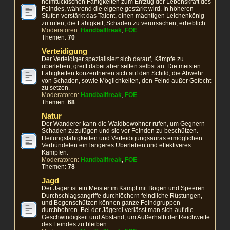
heimtückischen Fähigkeiten zum Entzug der Lebenskraft des
Feindes, während die eigene gestärkt wird. In höheren
Stufen verstärkt das Talent, einen mächtigen Leichenkönig
zu rufen, die Fähigkeit, Schaden zu verursachen, erheblich.
Moderatoren:
Handballfreak
,
FOE
Themen:
70
Verteidigung
Der Verteidiger spezialisiert sich darauf, Kämpfe zu
überleben, greift dabei aber selten selbst an. Die meisten
Fähigkeiten konzentrieren sich auf den Schild, die Abwehr
von Schaden, sowie Möglichkeiten, den Feind außer Gefecht
zu setzen.
Moderatoren:
Handballfreak
,
FOE
Themen:
68
Natur
Der Wanderer kann die Waldbewohner rufen, um Gegnern
Schaden zuzufügen und sie vor Feinden zu beschützen.
Heilungsfähigkeiten und Verteidigungsauras ermöglichen
Verbündeten ein längeres Überleben und effektiveres
Kämpfen.
Moderatoren:
Handballfreak
,
FOE
Themen:
78
Jagd
Der Jäger ist ein Meister im Kampf mit Bögen und Speeren.
Durchschlagsangriffe durchlöchern feindliche Rüstungen,
und Bogenschützen können ganze Feindgruppen
durchbohren. Bei der Jägerei verlässt man sich auf die
Geschwindigkeit und Abstand, um Außerhalb der Reichweite
des Feindes zu bleiben.