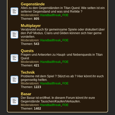
Gegenstände
Alles zu den Gegenständen in Titan Quest. Wie selten ist ein
seltener Gegenstand und was sind Relikte ?
Moderatoren:
Handballfreak
,
FOE
Themen:
805
Multiplayer
Verabredet euch für gemeinsame Spiele oder diskutiert über
den PvP Modus. Clans und Gilden können sich hier gerne
vorstellen.
Moderatoren:
Handballfreak
,
FOE
Themen:
543
Quests
Fragen und Antworten zu Haupt- und Nebenquests in Titan
Quest
Moderatoren:
Handballfreak
,
FOE
Themen:
421
Technik
Probleme mit dem Spiel ? Stürzt es ab ? Hier könnt ihr euch
gegenseitig helfen.
Moderatoren:
Handballfreak
,
FOE
Themen:
1223
Basar
Der Basar ist eröffnet. In diesem Forum könnt ihr eure
Gegenstände Tauschen/Kaufen/Verkaufen.
Moderatoren:
Handballfreak
,
FOE
Themen:
1402