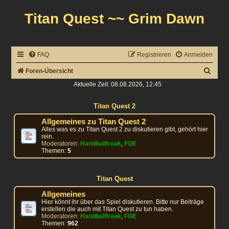
Titan Quest ~~ Grim Dawn
FAQ
Registrieren
Anmelden
S
Foren-Übersicht
u
Aktuelle Zeit: 08.08.2026, 12:45
c
Titan Quest 2
h
Allgemeines zu Titan Quest 2
e
Alles was es zu Titan Quest 2 zu diskutieren gibt, gehört hier
rein.
Moderatoren:
Handballfreak
,
FOE
Themen:
5
Titan Quest
Allgemeines
Hier könnt ihr über das Spiel diskutieren. Bitte nur Beiträge
erstellen die auch mit Titan Quest zu tun haben.
Moderatoren:
Handballfreak
,
FOE
Themen:
962