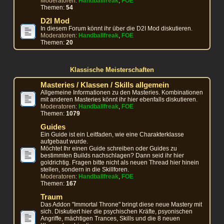
Moderatoren:
Handballfreak
,
FOE
Themen:
54
D2I Mod
In diesem Forum könnt ihr über die D2I Mod diskutieren.
Moderatoren:
Handballfreak
,
FOE
Themen:
20
Klassische Meisterschaften
Masteries / Klassen / Skills allgemein
Allgemeine Informationen zu den Masteries. Kombinationen
mit anderen Masteries könnt ihr hier ebenfalls diskutieren.
Moderatoren:
Handballfreak
,
FOE
Themen:
1079
Guides
Ein Guide ist ein Leitfaden, wie eine Charakterklasse
aufgebaut wurde.
Möchtet Ihr einen Guide schreiben oder Guides zu
bestimmten Builds nachschlagen? Dann seid ihr hier
goldrichtig. Fragen bitte nicht als neuen Thread hier hinein
stellen, sondern in die Skillforen.
Moderatoren:
Handballfreak
,
FOE
Themen:
167
Traum
Das Addon "Immortal Throne" bringt diese neue Mastery mit
sich. Diskutiert hier die psychischen Kräfte, psyonischen
Angriffe, mächtigen Trances, Skills und die 8 neuen