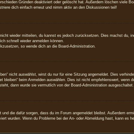
rschieden Gründen deaktiviert oder gelöscht hat. Außerdem löschen viele Boar
riere dich einfach erneut und nimm aktiv an den Diskussionen teil!
 nicht wieder mitteilen, du kannst es jedoch zurücksetzen. Dies machst du, 
dich schnell wieder anmelden können.
ückzusetzen, so wende dich an die Board-Administration.
n“ nicht auswählst, wirst du nur für eine Sitzung angemeldet. Dies verhinde
 bleiben“ beim Anmelden auswählen. Dies ist nicht empfehlenswert, wenn du
 steht, dann wurde sie vermutlich von der Board-Administration ausgeschaltet.
hat und die dafür sorgen, dass du im Forum angemeldet bleibst. Außerdem erm
iviert wurden. Wenn du Probleme bei der An- oder Abmeldung hast, kann es he