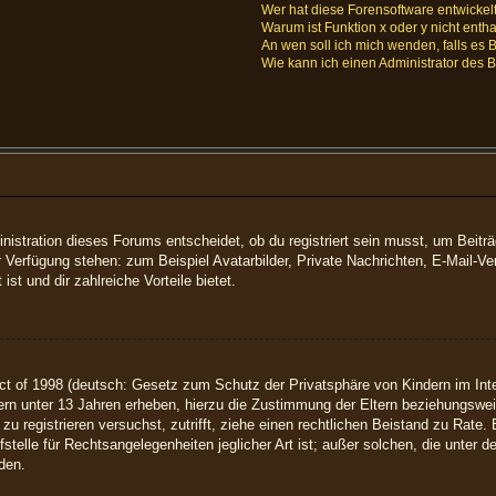
Wer hat diese Forensoftware entwickel
Warum ist Funktion x oder y nicht enth
An wen soll ich mich wenden, falls es
Wie kann ich einen Administrator des 
istration dieses Forums entscheidet, ob du registriert sein musst, um Beiträge
ur Verfügung stehen: zum Beispiel Avatarbilder, Private Nachrichten, E-Mail-Ve
ist und dir zahlreiche Vorteile bietet.
t of 1998 (deutsch: Gesetz zum Schutz der Privatsphäre von Kindern im Inter
rn unter 13 Jahren erheben, hierzu die Zustimmung der Eltern beziehungswei
h zu registrieren versuchst, zutrifft, ziehe einen rechtlichen Beistand zu Rat
telle für Rechtsangelegenheiten jeglicher Art ist; außer solchen, die unter 
den.