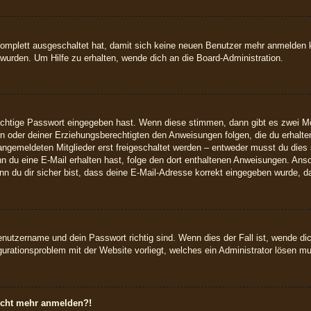
 komplett ausgeschaltet hat, damit sich keine neuen Benutzer mehr anmelden
wurden. Um Hilfe zu erhalten, wende dich an die Board-Administration.
richtige Passwort eingegeben hast. Wenn diese stimmen, dann gibt es zwei 
ern oder deiner Erziehungsberechtigten den Anweisungen folgen, die du erhalte
angemeldeten Mitglieder erst freigeschaltet werden – entweder musst du dies s
 Wenn du eine E-Mail erhalten hast, folge den dort enthaltenen Anweisungen. A
n du dir sicher bist, dass deine E-Mail-Adresse korrekt eingegeben wurde, da
enutzername und dein Passwort richtig sind. Wenn dies der Fall ist, wende d
igurationsproblem mit der Website vorliegt, welches ein Administrator lösen m
 nicht mehr anmelden?!