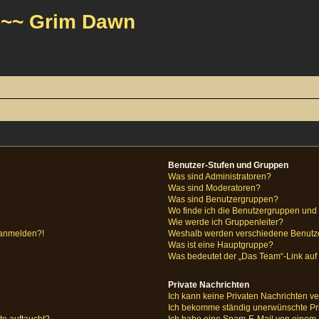
 ~~ Grim Dawn
Benutzer-Stufen und Gruppen
Was sind Administratoren?
Was sind Moderatoren?
Was sind Benutzergruppen?
Wo finde ich die Benutzergruppen und w
Wie werde ich Gruppenleiter?
r anmelden?!
Weshalb werden verschiedene Benutzer
Was ist eine Hauptgruppe?
Was bedeutet der „Das Team“-Link auf 
Private Nachrichten
Ich kann keine Privaten Nachrichten ve
Ich bekomme ständig unerwünschte Pri
te auftaucht?
Ich habe eine Spam-E-Mail von einem M