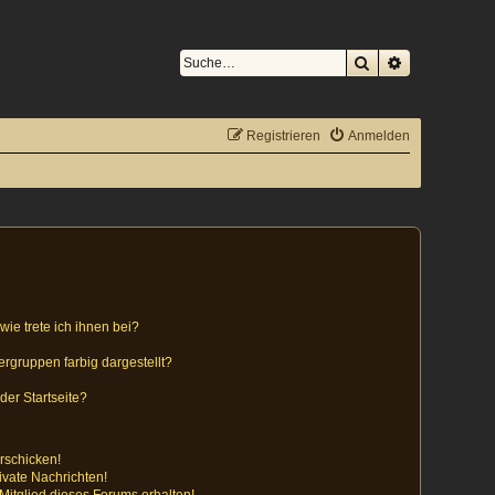
Suche
Erweiterte S
Registrieren
Anmelden
ie trete ich ihnen bei?
gruppen farbig dargestellt?
der Startseite?
rschicken!
vate Nachrichten!
itglied dieses Forums erhalten!