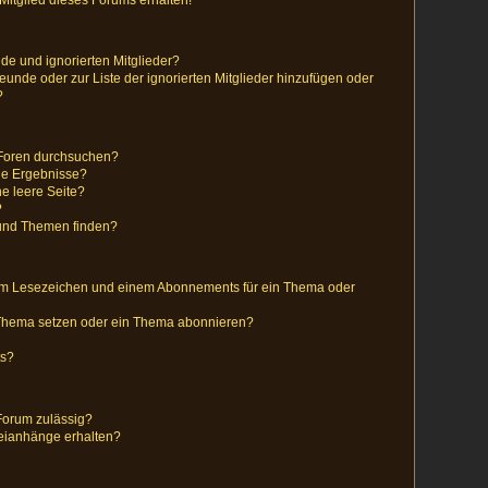
de und ignorierten Mitglieder?
reunde oder zur Liste der ignorierten Mitglieder hinzufügen oder
?
 Foren durchsuchen?
ne Ergebnisse?
e leere Seite?
?
 und Themen finden?
nem Lesezeichen und einem Abonnements für ein Thema oder
 Thema setzen oder ein Thema abonnieren?
ts?
Forum zulässig?
teianhänge erhalten?