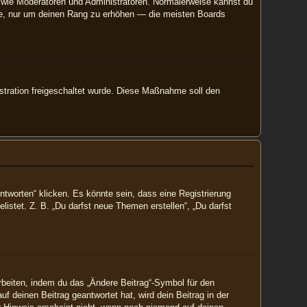
er wie Moderatoren und Administratoren. Normalerweise kannst du
räge, nur um deinen Rang zu erhöhen — die meisten Boards
istration freigeschaltet wurde. Diese Maßnahme soll den
worten“ klicken. Es könnte sein, dass eine Registrierung
listet. Z. B. „Du darfst neue Themen erstellen“, „Du darfst
rbeiten, indem du das „Ändere Beitrag“-Symbol für den
f deinen Beitrag geantwortet hat, wird dein Beitrag in der