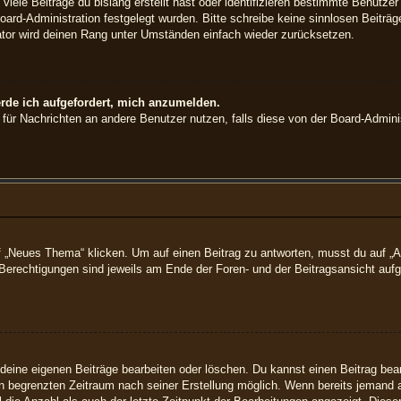
iele Beiträge du bislang erstellt hast oder identifizieren bestimmte Benutz
Board-Administration festgelegt wurden. Bitte schreibe keine sinnlosen Beit
rator wird deinen Rang unter Umständen einfach wieder zurücksetzen.
erde ich aufgefordert, mich anzumelden.
on für Nachrichten an andere Benutzer nutzen, falls diese von der Board-Admin
Neues Thema“ klicken. Um auf einen Beitrag zu antworten, musst du auf „Ant
e Berechtigungen sind jeweils am Ende der Foren- und der Beitragsansicht aufge
 deine eigenen Beiträge bearbeiten oder löschen. Du kannst einen Beitrag bea
nen begrenzten Zeitraum nach seiner Erstellung möglich. Wenn bereits jemand au